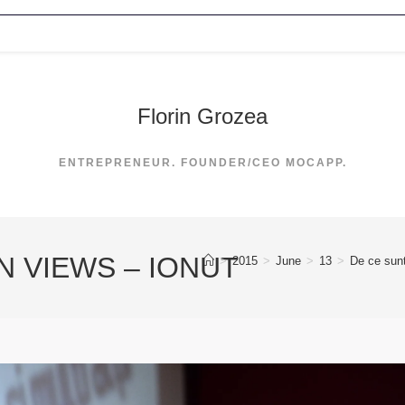
Florin Grozea
ENTREPRENEUR. FOUNDER/CEO MOCAPP.
N VIEWS – IONUT
>
2015
>
June
>
13
>
De ce sun