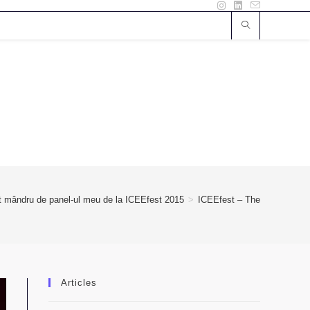
t mândru de panel-ul meu de la ICEEfest 2015
>
ICEEfest – The war on view
Articles