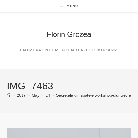
Skip
MENU
to
content
Florin Grozea
ENTREPRENEUR. FOUNDER/CEO MOCAPP.
IMG_7463
>
2017
>
May
>
14
>
Secretele din spatele workshop-ului Secretele 