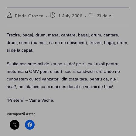
Post
Post
Post
Florin Grozea
1 July 2006
Zi de zi
author:
published:
category:
Trezire, bagaj, drum, masa, cantare, bagaj, drum, cantare,
drum, somn (nu mult, sa nu ne obisnuim!), trezire, bagaj, drum,
si de la capat.
Si uite asa sute-mii de km pe zi, da! pe zi, cu Lukoil pentru
motorina si OMV pentru iaurt, suc si sandwich-uri. Unde ne
cunoastem cu toti vanzatorii din toata tara, pentru ca, nu-i
asa?, ne intalnim cu ei mai des decat cu vecinii de bloc!
“Prieteni” – Vama Veche
.
Partajează asta: