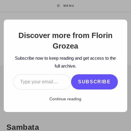
Skip
MENU
to
content
Florin Grozea
Discover more from Florin
Grozea
ENTREPRENEUR. FOUNDER/CEO MOCAPP.
Subscribe now to keep reading and get access to the
full archive.
Type your email…
BLOG
SUBSCRIBE
>
2006
>
July
>
1
>
Zi de zi
>
Sambata
Continue reading
Sambata