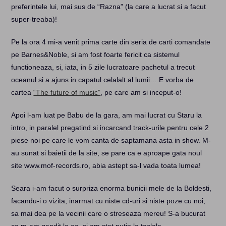
preferintele lui, mai sus de “Razna” (la care a lucrat si a facut
super-treaba)!
Pe la ora 4 mi-a venit prima carte din seria de carti comandate
pe Barnes&Noble, si am fost foarte fericit ca sistemul
functioneaza, si, iata, in 5 zile lucratoare pachetul a trecut
oceanul si a ajuns in capatul celalalt al lumii… E vorba de
cartea
“The future of music”
, pe care am si inceput-o!
Apoi l-am luat pe Babu de la gara, am mai lucrat cu Staru la
intro, in paralel pregatind si incarcand track-urile pentru cele 2
piese noi pe care le vom canta de saptamana asta in show. M-
au sunat si baietii de la site, se pare ca e aproape gata noul
site www.mof-records.ro, abia astept sa-l vada toata lumea!
Seara i-am facut o surpriza enorma bunicii mele de la Boldesti,
facandu-i o vizita, inarmat cu niste cd-uri si niste poze cu noi,
sa mai dea pe la vecinii care o streseaza mereu! S-a bucurat