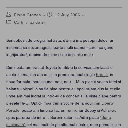
Post
Post
Florin Grozea
12 July 2006
author:
published:
Post
Carti
/
Zi de zi
category:
Sunt obosit de programul asta, dar nu ma pot opri deloc, ar
insemna sa dezamagesc foarte multi oameni care, ce gand
ingrijorator!, depind de mine si de actiunile mele.
Dimineata am tractat Toyota lui Silviu la service, am lasat-o
acolo. In masina am auzit in premiera noul single
Korect
, in
noua formula, noul sound, nou, nou… Mi-a placut vocea fetei si
balansul piesei, o sa fie bine pentru ei. Apoi m-am dus la studio
unde am mai lucrat la intro-ul de concert si la niste clape pentru
piesele Hi-Q. Optick mi-a trimis vocile de la noul imn
Liberty
Parade
, poate am timp sa fac un remix, iar Bobby si Adi si-au
spus parerea de intro… Surprinzator, lui Adi ii place
“Buna
dimineata”
cel mai mult de pe albumul nostru, e pe primul loc in