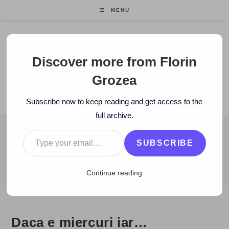
Skip
MENU
to
content
Florin Grozea
Discover more from Florin
Grozea
ENTREPRENEUR. FOUNDER/CEO MOCAPP.
Subscribe now to keep reading and get access to the
full archive.
Type your email…
BLOG
SUBSCRIBE
>
2006
>
July
>
12
>
Zi de zi
>
Daca e miercuri iar…
Continue reading
Daca e miercuri iar…