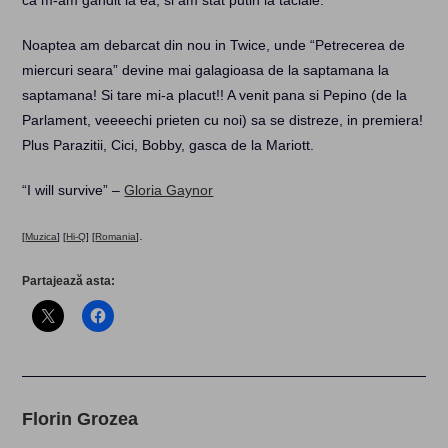
ca m-am gandit la ea, si am stat putin la taclale.
Noaptea am debarcat din nou in Twice, unde “Petrecerea de
miercuri seara” devine mai galagioasa de la saptamana la
saptamana! Si tare mi-a placut!! A venit pana si Pepino (de la
Parlament, veeeechi prieten cu noi) sa se distreze, in premiera!
Plus Parazitii, Cici, Bobby, gasca de la Mariott.
“I will survive” –
Gloria Gaynor
.
[
Muzica
] [
Hi-Q
] [
Romania
]
Partajează asta:
Florin Grozea