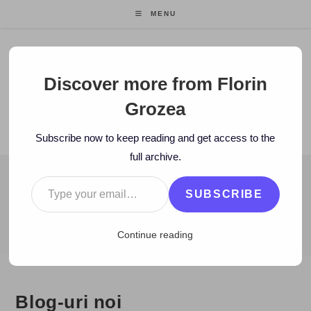
Skip
MENU
to
content
Florin Grozea
Discover more from Florin
Grozea
ENTREPRENEUR. FOUNDER/CEO MOCAPP.
Subscribe now to keep reading and get access to the
full archive.
Type your email…
BLOG
SUBSCRIBE
>
2006
>
August
>
1
>
Blog
>
Blog-uri noi
Continue reading
Blog-uri noi