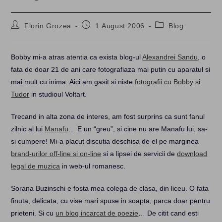
Post
Post
Post
Florin Grozea
1 August 2006
Blog
author:
published:
category:
Bobby mi-a atras atentia ca exista blog-ul
Alexandrei Sandu
, o
fata de doar 21 de ani care fotografiaza mai putin cu aparatul si
mai mult cu inima. Aici am gasit si niste
fotografii cu Bobby si
Tudor
in studioul Voltart.
Trecand in alta zona de interes, am fost surprins ca sunt fanul
zilnic al lui
Manafu
… E un “greu”, si cine nu are Manafu lui, sa-
si cumpere! Mi-a placut discutia deschisa de el pe marginea
brand-urilor off-line si on-line
si a lipsei de servicii de
download
legal de muzica
in web-ul romanesc.
Sorana Buzinschi e fosta mea colega de clasa, din liceu. O fata
finuta, delicata, cu vise mari spuse in soapta, parca doar pentru
prieteni. Si cu
un blog incarcat de poezie
… De citit cand esti