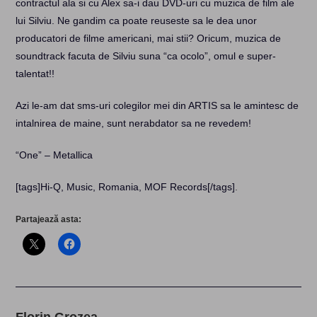
contractul ala si cu Alex sa-i dau DVD-uri cu muzica de film ale
lui Silviu. Ne gandim ca poate reuseste sa le dea unor
producatori de filme americani, mai stii? Oricum, muzica de
soundtrack facuta de Silviu suna “ca ocolo”, omul e super-
talentat!!
Azi le-am dat sms-uri colegilor mei din ARTIS sa le amintesc de
intalnirea de maine, sunt nerabdator sa ne revedem!
“One” – Metallica
[tags]Hi-Q, Music, Romania, MOF Records[/tags]
.
Partajează asta: