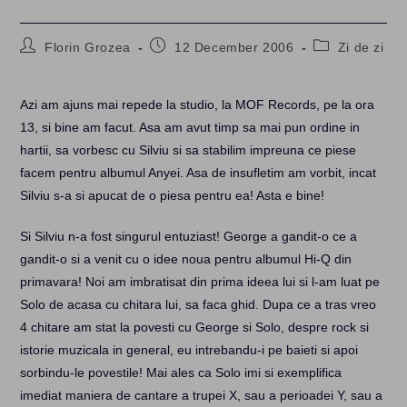
Post
Post
Post
Florin Grozea
12 December 2006
Zi de zi
author:
published:
category:
Azi am ajuns mai repede la studio, la MOF Records, pe la ora
13, si bine am facut. Asa am avut timp sa mai pun ordine in
hartii, sa vorbesc cu Silviu si sa stabilim impreuna ce piese
facem pentru albumul Anyei. Asa de insufletim am vorbit, incat
Silviu s-a si apucat de o piesa pentru ea! Asta e bine!
Si Silviu n-a fost singurul entuziast! George a gandit-o ce a
gandit-o si a venit cu o idee noua pentru albumul Hi-Q din
primavara! Noi am imbratisat din prima ideea lui si l-am luat pe
Solo de acasa cu chitara lui, sa faca ghid. Dupa ce a tras vreo
4 chitare am stat la povesti cu George si Solo, despre rock si
istorie muzicala in general, eu intrebandu-i pe baieti si apoi
sorbindu-le povestile! Mai ales ca Solo imi si exemplifica
imediat maniera de cantare a trupei X, sau a perioadei Y, sau a