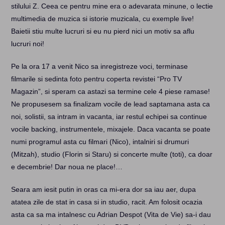
stilului Z. Ceea ce pentru mine era o adevarata minune, o lectie
multimedia de muzica si istorie muzicala, cu exemple live!
Baietii stiu multe lucruri si eu nu pierd nici un motiv sa aflu
lucruri noi!
Pe la ora 17 a venit Nico sa inregistreze voci, terminase
filmarile si sedinta foto pentru coperta revistei “Pro TV
Magazin”, si speram ca astazi sa termine cele 4 piese ramase!
Ne propusesem sa finalizam vocile de lead saptamana asta ca
noi, solistii, sa intram in vacanta, iar restul echipei sa continue
vocile backing, instrumentele, mixajele. Daca vacanta se poate
numi programul asta cu filmari (Nico), intalniri si drumuri
(Mitzah), studio (Florin si Staru) si concerte multe (toti), ca doar
e decembrie! Dar noua ne place!…
Seara am iesit putin in oras ca mi-era dor sa iau aer, dupa
atatea zile de stat in casa si in studio, racit. Am folosit ocazia
asta ca sa ma intalnesc cu Adrian Despot (Vita de Vie) sa-i dau