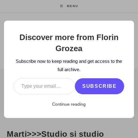
Skip
MENU
to
content
Florin Grozea
Discover more from Florin
Grozea
ENTREPRENEUR. FOUNDER/CEO MOCAPP.
Subscribe now to keep reading and get access to the
full archive.
Type your email…
BLOG
SUBSCRIBE
>
2006
>
December
>
12
>
Zi de zi
>
Marti>>>Studio si studio
Continue reading
Marti>>>Studio si studio