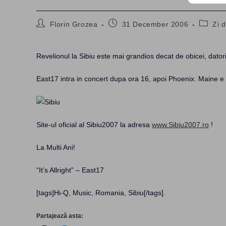
Post
Post
Post
Florin Grozea
31 December 2006
Zi d
author:
published:
categor
Revelionul la Sibiu este mai grandios decat de obicei, dator
East17 intra in concert dupa ora 16, apoi Phoenix. Maine e
Site-ul oficial al Sibiu2007 la adresa
www.Sibiu2007.ro
!
La Multi Ani!
“It’s Allright” – East17
[tags]Hi-Q, Music, Romania, Sibiu[/tags]
.
Partajează asta: