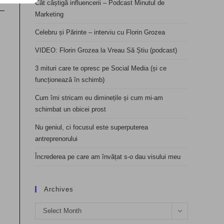
Cât câștigă influencerii – Podcast Minutul de
Marketing
Celebru și Părinte – interviu cu Florin Grozea
VIDEO: Florin Grozea la Vreau Să Știu (podcast)
3 mituri care te opresc pe Social Media (și ce
funcționează în schimb)
Cum îmi stricam eu diminețile și cum mi-am
schimbat un obicei prost
Nu geniul, ci focusul este superputerea
antreprenorului
Încrederea pe care am învățat s-o dau visului meu
Archives
Archives
Select Month