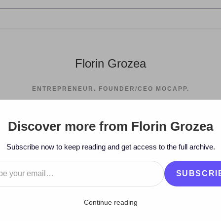
Florin Grozea
ENTREPRENEUR. FOUNDER/CEO MOCAPP.
Discover more from Florin Grozea
>
2006
>
Dece
Subscribe now to keep reading and get access to the full archive.
…
SUBSCRI
Continue reading
 Phoenix la Sibiu