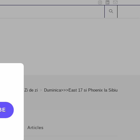
mber
>
31
>
Zi de zi
>
Duminica>>>East 17 si Phoenix la Sibiu
BE
Articles