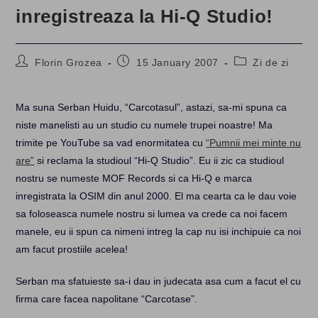
inregistreaza la Hi-Q Studio!
Post
Post
Post
Florin Grozea
15 January 2007
Zi de zi
author:
published:
category:
Ma suna Serban Huidu, “Carcotasul”, astazi, sa-mi spuna ca
niste manelisti au un studio cu numele trupei noastre! Ma
trimite pe YouTube sa vad enormitatea cu
“Pumnii mei minte nu
are”
si reclama la studioul “Hi-Q Studio”. Eu ii zic ca studioul
nostru se numeste MOF Records si ca Hi-Q e marca
inregistrata la OSIM din anul 2000. El ma cearta ca le dau voie
sa foloseasca numele nostru si lumea va crede ca noi facem
manele, eu ii spun ca nimeni intreg la cap nu isi inchipuie ca noi
am facut prostiile acelea!
Serban ma sfatuieste sa-i dau in judecata asa cum a facut el cu
firma care facea napolitane “Carcotase”.