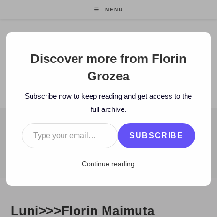
Skip
MENU
to
content
Florin Grozea
Discover more from Florin
Grozea
ENTREPRENEUR. FOUNDER/CEO MOCAPP.
Subscribe now to keep reading and get access to the
full archive.
Type your email…
BLOG
SUBSCRIBE
>
2007
>
January
>
15
>
Zi de zi
>
Luni>>>Florin Maimuta inregist
Continue reading
Luni>>>Florin Maimuta