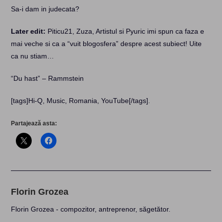
Sa-i dam in judecata?
Later edit:
Piticu21, Zuza, Artistul si Pyuric imi spun ca faza e
mai veche si ca a “vuit blogosfera” despre acest subiect! Uite
ca nu stiam…
“Du hast” – Rammstein
[tags]Hi-Q, Music, Romania, YouTube[/tags]
.
Partajează asta:
Florin Grozea
Florin Grozea - compozitor, antreprenor, săgetător.