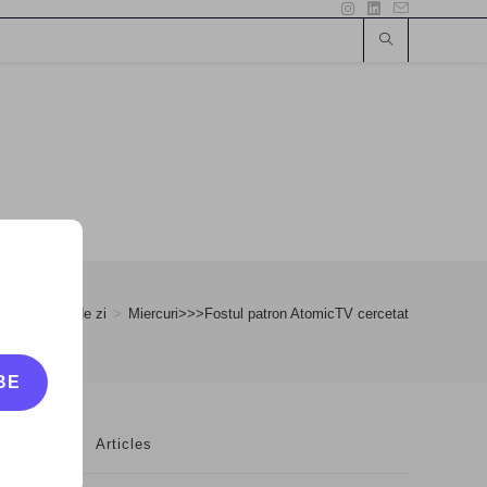
y
>
17
>
Zi de zi
>
Miercuri>>>Fostul patron AtomicTV cercetat
BE
Articles