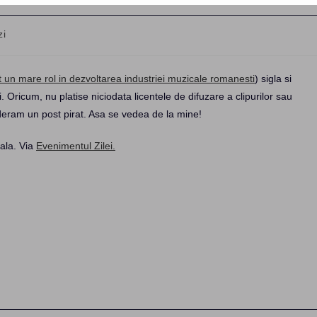
zi
t un mare rol in dezvoltarea industriei muzicale romanesti
) sigla si
. Oricum, nu platise niciodata licentele de difuzare a clipurilor sau
ideram un post pirat. Asa se vedea de la mine!
cala. Via
Evenimentul Zilei.