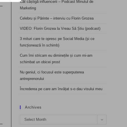
Cât câștigă influencerii – Podcast Minutul de
Marketing
Celebru și Părinte – interviu cu Florin Grozea
VIDEO: Florin Grozea la Vreau Să Știu (podcast)
3 mituri care te opresc pe Social Media (și ce
funcționează în schimb)
Cum îmi stricam eu diminețile și cum mi-am
schimbat un obicei prost
Nu geniul, ci focusul este superputerea
antreprenorului
Încrederea pe care am învățat s-o dau visului meu
Archives
Archives
Select Month