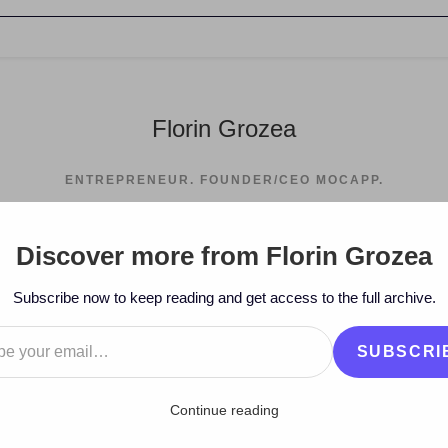
Florin Grozea
ENTREPRENEUR. FOUNDER/CEO MOCAPP.
Discover more from Florin Grozea
>
2007
>
Januar
Subscribe now to keep reading and get access to the full archive.
…
SUBSCRI
Continue reading
ron AtomicTV cercetat