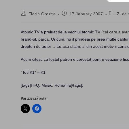
Post
Post
Post
Florin Grozea
17 January 2007
Zi de 
author:
published:
category:
Atomic TV a preluat de la vechiul Atomic TV (
cel care a avu
brand-ul, parca. Oricum, nu il prindeai pe prea multe cabluri
drepturi de autor… Eu asa stiam, si din acest motiv ii cons
Acum citesc ca fostul patron e cercetat pentru evaziune fis
“Toti K1” – K1
[tags]Hi-Q, Music, Romania[/tags]
.
Partajează asta: