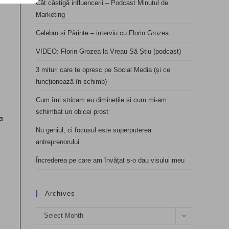
Cât câștigă influencerii – Podcast Minutul de
Marketing
Celebru și Părinte – interviu cu Florin Grozea
VIDEO: Florin Grozea la Vreau Să Știu (podcast)
3 mituri care te opresc pe Social Media (și ce
funcționează în schimb)
Cum îmi stricam eu diminețile și cum mi-am
schimbat un obicei prost
ta
Nu geniul, ci focusul este superputerea
antreprenorului
Încrederea pe care am învățat s-o dau visului meu
Archives
Archives
Select Month