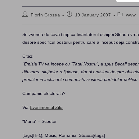
Post
Post
Post
Florin Grozea
19 January 2007
www
author:
published:
category:
Se zvonea de ceva timp ca finantatorul echipei Steaua vre
despre specificul postului pentru care a inceput deja constr
Citez:
“Emisia TV va incepe cu “Tatal Nostru”, a spus Becali despre 
difuzarea slujbelor religioase, dar si emisiuni despre obiceiur
preotilor in inchisorile comuniste si istoria partidelor politice.
Campanie electorala?
Via
Evenimentul Zilei
“Maria” – Scooter
[tags]Hi-Q, Music, Romania, Steaua[/tags]