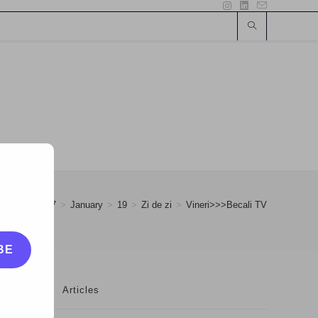
>
2007
>
January
>
19
>
Zi de zi
>
Vineri>>>Becali TV
BE
Articles