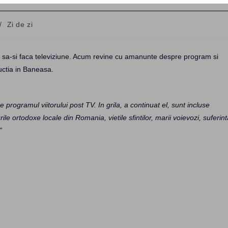
/
Zi de zi
a sa-si faca televiziune. Acum revine cu amanunte despre program si
uctia in Baneasa.
programul viitorului post TV. In grila, a continuat el, sunt incluse
ile ortodoxe locale din Romania, vietile sfintilor, marii voievozi, suferin
”