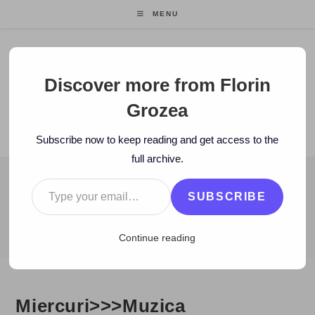
Skip
MENU
to
content
Florin Grozea
Discover more from Florin
Grozea
ENTREPRENEUR. FOUNDER/CEO MOCAPP.
Subscribe now to keep reading and get access to the
full archive.
Type your email…
BLOG
SUBSCRIBE
>
2007
>
January
>
24
>
Zi de zi
>
Miercuri>>>Muzica romaneasca
Continue reading
Miercuri>>>Muzica