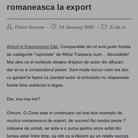
romaneasca la export
Post
Post
Post
Florin Grozea
24 January 2007
Zi de zi
author:
published:
category:
Articol in Evenimentul Zilei:
Comparatiile din el sunt putin fortate
iar castigurile “raportate” de Mihai Traistariu sunt… discutabile!
Mai ales ca el vorbeste despre drepturi de autor din difuzari,
dar el nu e compozitorul piesei. Sunt multe lucruri care ma duc
cu gandul la faptul ca ziaristul autor al articolului nu stapaneste
foarte bine subiectul si legea.
Dar, ma mai mir?
Oricum, O-Zone este in continuare cel mai bun exemplu de
muzica romaneasca de export, de succes! Au vandut peste 7
milioane de unitati, iar asta e o suma pentru orice artist din
lumea asta! Intre timp, sa stiti ca si Akcent au un relativ succes