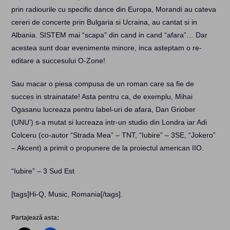
prin radiourile cu specific dance din Europa, Morandi au cateva
cereri de concerte prin Bulgaria si Ucraina, au cantat si in
Albania. SISTEM mai “scapa” din cand in cand “afara”… Dar
acestea sunt doar evenimente minore, inca asteptam o re-
editare a succesului O-Zone!
Sau macar o piesa compusa de un roman care sa fie de
succes in strainatate! Asta pentru ca, de exemplu, Mihai
Ogasanu lucreaza pentru label-uri de afara, Dan Griober
(UNU’) s-a mutat si lucreaza intr-un studio din Londra iar Adi
Colceru (co-autor “Strada Mea” – TNT, “Iubire” – 3SE, “Jokero”
– Akcent) a primit o propunere de la proiectul american IIO.
“Iubire” – 3 Sud Est
[tags]Hi-Q, Music, Romania[/tags]
.
Partajează asta: