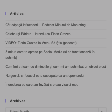
Articles
Cât câștigă influencerii – Podcast Minutul de Marketing
Celebru și Părinte – interviu cu Florin Grozea
VIDEO: Florin Grozea la Vreau Să Știu (podcast)
3 mituri care te opresc pe Social Media (și ce funcționează în
schimb)
Cum îmi stricam eu diminețile și cum mi-am schimbat un obicei prost
Nu geniul, ci focusul este superputerea antreprenorului
Încrederea pe care am învățat s-o dau visului meu
Archives
Archives
Select Month