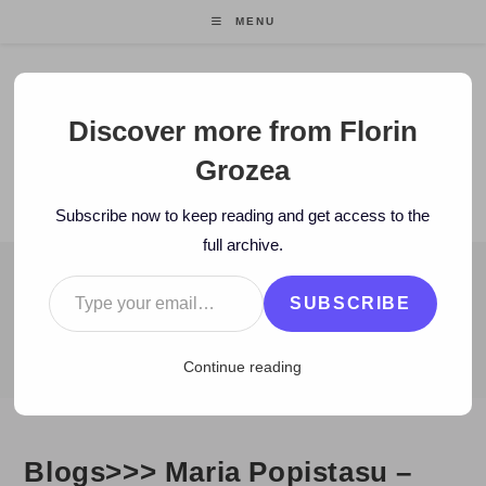
Skip
MENU
to
content
Florin Grozea
Discover more from Florin
Grozea
ENTREPRENEUR. FOUNDER/CEO MOCAPP.
Subscribe now to keep reading and get access to the
full archive.
Type your email…
BLOG
SUBSCRIBE
>
2007
>
February
>
21
>
Blog
>
Blogs>>> Maria Popistasu – noul
Continue reading
Blogs>>> Maria Popistasu –