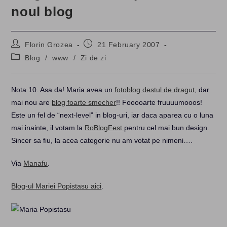
noul blog
Post
Post
Florin Grozea
21 February 2007
author:
published:
Post
Blog
/
www
/
Zi de zi
category:
Nota 10. Asa da! Maria avea un
fotoblog destul de dragut
, dar
mai nou are
blog foarte smecher
!! Fooooarte fruuuumooos!
Este un fel de “next-level” in blog-uri, iar daca aparea cu o luna
mai inainte, il votam la
RoBlogFest
pentru cel mai bun design.
Sincer sa fiu, la acea categorie nu am votat pe nimeni….
Via
Manafu
.
Blog-ul Mariei Popistasu aici
.