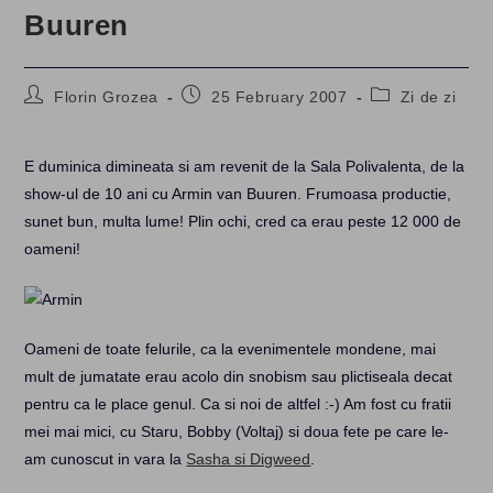
Buuren
Post
Post
Post
Florin Grozea
25 February 2007
Zi de zi
author:
published:
category:
E duminica dimineata si am revenit de la Sala Polivalenta, de la
show-ul de 10 ani cu Armin van Buuren. Frumoasa productie,
sunet bun, multa lume! Plin ochi, cred ca erau peste 12 000 de
oameni!
Oameni de toate felurile, ca la evenimentele mondene, mai
mult de jumatate erau acolo din snobism sau plictiseala decat
pentru ca le place genul. Ca si noi de altfel :-) Am fost cu fratii
mei mai mici, cu Staru, Bobby (Voltaj) si doua fete pe care le-
am cunoscut in vara la
Sasha si Digweed
.