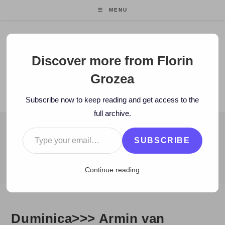
Skip
MENU
to
content
Florin Grozea
Discover more from Florin
Grozea
ENTREPRENEUR. FOUNDER/CEO MOCAPP.
Subscribe now to keep reading and get access to the
full archive.
Type your email…
BLOG
SUBSCRIBE
>
2007
>
February
>
25
>
Zi de zi
>
Duminica>>> Armin van Buur
Continue reading
Duminica>>> Armin van