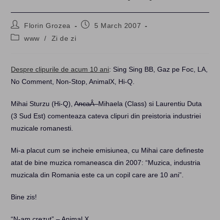
Post
Post
Florin Grozea
5 March 2007
author:
published:
Post
www
/
Zi de zi
category:
Despre clipurile de acum 10 ani
: Sing Sing BB, Gaz pe Foc, LA,
No Comment, Non-Stop, AnimalX, Hi-Q.
Mihai Sturzu (Hi-Q),
AncaÂ
Mihaela (Class) si Laurentiu Duta
(3 Sud Est) comenteaza cateva clipuri din preistoria industriei
muzicale romanesti.
Mi-a placut cum se incheie emisiunea, cu Mihai care defineste
atat de bine muzica romaneasca din 2007: “Muzica, industria
muzicala din Romania este ca un copil care are 10 ani”.
Bine zis!
“N-am crezut” – Animal X