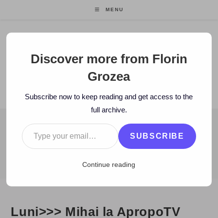
Skip
MENU
to
content
Florin Grozea
Discover more from Florin
Grozea
ENTREPRENEUR. FOUNDER/CEO MOCAPP.
Subscribe now to keep reading and get access to the
full archive.
Type your email…
BLOG
SUBSCRIBE
>
2007
>
March
>
5
>
Zi de zi
>
Luni>>> Mihai la ApropoTV
Continue reading
Luni>>> Mihai la ApropoTV