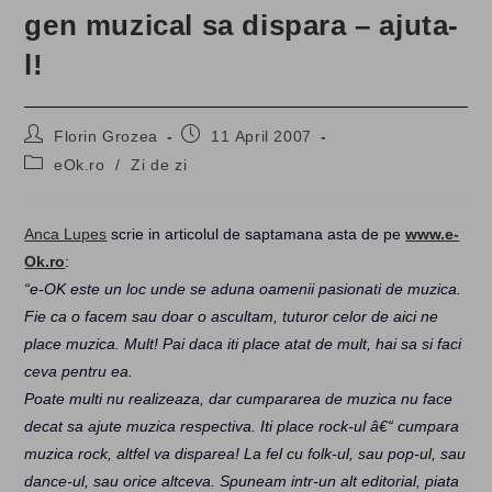
gen muzical sa dispara – ajuta-
l!
Post
Post
Florin Grozea
11 April 2007
author:
published:
Post
eOk.ro
/
Zi de zi
category:
Anca Lupes
scrie in articolul de saptamana asta de pe
www.e-
Ok.ro
:
“e-OK este un loc unde se aduna oamenii pasionati de muzica.
Fie ca o facem sau doar o ascultam, tuturor celor de aici ne
place muzica. Mult! Pai daca iti place atat de mult, hai sa si faci
ceva pentru ea.
Poate multi nu realizeaza, dar cumpararea de muzica nu face
decat sa ajute muzica respectiva. Iti place rock-ul â€“ cumpara
muzica rock, altfel va disparea! La fel cu folk-ul, sau pop-ul, sau
dance-ul, sau orice altceva. Spuneam intr-un alt editorial, piata