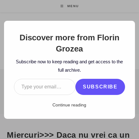
Skip
MENU
to
content
Florin Grozea
Discover more from Florin
Grozea
ENTREPRENEUR. FOUNDER/CEO MOCAPP.
Subscribe now to keep reading and get access to the
full archive.
Type your email…
BLOG
SUBSCRIBE
>
2007
>
April
>
11
>
Zi de zi
>
Miercuri>>> Daca nu vrei ca un gen
Continue reading
Miercuri>>> Daca nu vrei ca un