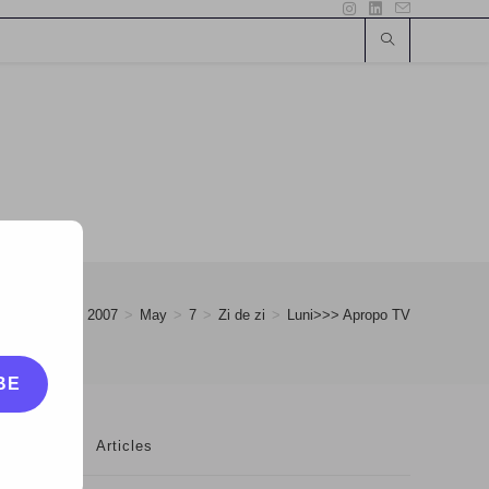
>
2007
>
May
>
7
>
Zi de zi
>
Luni>>> Apropo TV
BE
Articles