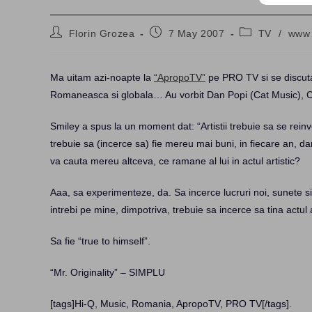
Post
Post
Post
Florin Grozea
7 May 2007
TV
/
www
author:
published:
category:
Ma uitam azi-noapte la
“ApropoTV”
pe PRO TV si se discuta 
Romaneasca si globala… Au vorbit Dan Popi (Cat Music), C
Smiley a spus la un moment dat: “Artistii trebuie sa se reinv
trebuie sa (incerce sa) fie mereu mai buni, in fiecare an, dar
va cauta mereu altceva, ce ramane al lui in actul artistic?
Aaa, sa experimenteze, da. Sa incerce lucruri noi, sunete si
intrebi pe mine, dimpotriva, trebuie sa incerce sa tina actul a
Sa fie “true to himself”.
“Mr. Originality” – SIMPLU
[tags]Hi-Q, Music, Romania, ApropoTV, PRO TV[/tags]
.