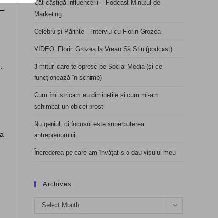
Cât câștigă influencerii – Podcast Minutul de
Marketing
Celebru și Părinte – interviu cu Florin Grozea
VIDEO: Florin Grozea la Vreau Să Știu (podcast)
.
3 mituri care te opresc pe Social Media (și ce
funcționează în schimb)
Cum îmi stricam eu diminețile și cum mi-am
schimbat un obicei prost
Nu geniul, ci focusul este superputerea
ma
antreprenorului
Încrederea pe care am învățat s-o dau visului meu
Archives
Archives
Select Month