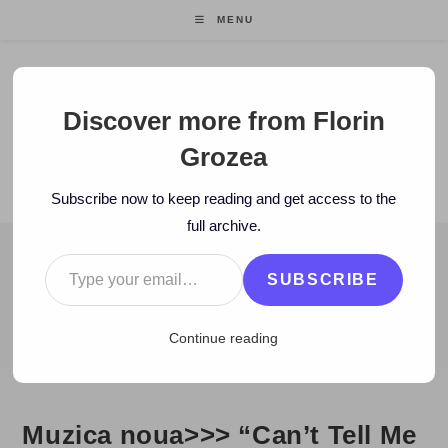
Skip
MENU
to
content
Florin Grozea
Discover more from Florin
Grozea
ENTREPRENEUR. FOUNDER/CEO MOCAPP.
Subscribe now to keep reading and get access to the
full archive.
Type your email…
BLOG
SUBSCRIBE
>
2007
>
June
>
4
>
Zi de zi
>
Muzica noua>>> “Can’t Tell Me No
Continue reading
Muzica noua>>> “Can’t Tell Me