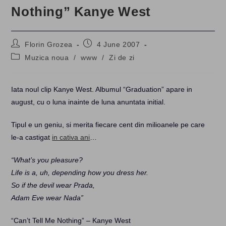
Nothing” Kanye West
Post
Post
Florin Grozea
4 June 2007
author:
published:
Post
Muzica noua
/
www
/
Zi de zi
category:
Iata noul clip Kanye West. Albumul “Graduation” apare in
august, cu o luna inainte de luna anuntata initial.
Tipul e un geniu, si merita fiecare cent din milioanele pe care
le-a castigat
in cativa ani
…
“What’s you pleasure?
Life is a, uh, depending how you dress her.
So if the devil wear Prada,
Adam Eve wear Nada”
“Can’t Tell Me Nothing” – Kanye West