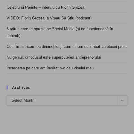
Celebru și Părinte – interviu cu Florin Grozea
VIDEO: Florin Grozea la Vreau Să Știu (podcast)
3 mituri care te opresc pe Social Media (și ce funcționează în
schimb)
Cum îmi stricam eu diminețile și cum mi-am schimbat un obicei prost
Nu geniul, ci focusul este superputerea antreprenorului
Încrederea pe care am învățat s-o dau visului meu
Archives
Archives
Select Month