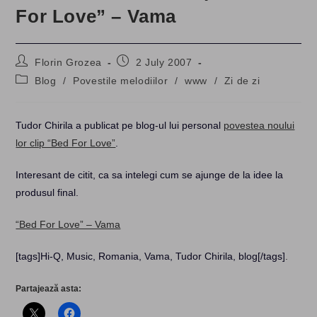
For Love” – Vama
Post
Post
Florin Grozea
2 July 2007
author:
published:
Post
Blog
/
Povestile melodiilor
/
www
/
Zi de zi
category:
Tudor Chirila a publicat pe blog-ul lui personal
povestea noului
lor clip “Bed For Love”
.
Interesant de citit, ca sa intelegi cum se ajunge de la idee la
produsul final.
“Bed For Love” – Vama
[tags]Hi-Q, Music, Romania, Vama, Tudor Chirila, blog[/tags]
.
Partajează asta: