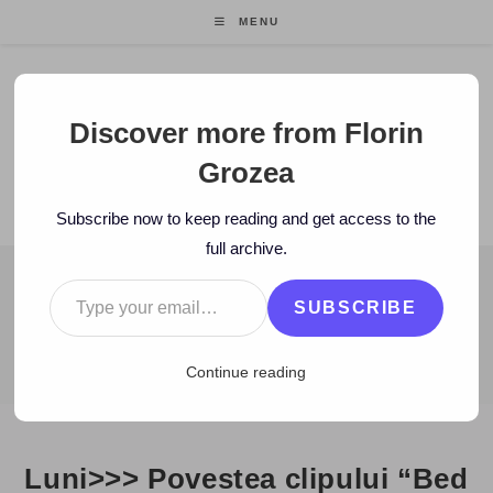
Skip
MENU
to
content
Florin Grozea
Discover more from Florin
Grozea
ENTREPRENEUR. FOUNDER/CEO MOCAPP.
Subscribe now to keep reading and get access to the
full archive.
Type your email…
BLOG
SUBSCRIBE
>
2007
>
July
>
2
>
Blog
>
Luni>>> Povestea clipului “Bed For Lo
Continue reading
Luni>>> Povestea clipului “Bed