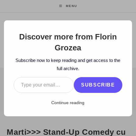
Skip
MENU
to
content
Florin Grozea
Discover more from Florin
Grozea
ENTREPRENEUR. FOUNDER/CEO MOCAPP.
Subscribe now to keep reading and get access to the
full archive.
Type your email…
BLOG
SUBSCRIBE
>
2007
>
July
>
10
>
Zi de zi
>
Marti>>> Stand-Up Comedy cu tru
Continue reading
Marti>>> Stand-Up Comedy cu