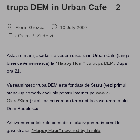
trupa DEM in Urban Cafe – 2
Post
Post
Florin Grozea
10 July 2007
author:
published:
Post
eOk.ro
/
Zi de zi
category:
Astazi e marti, asadar ne vedem diseara in Urban Cafe (langa
biserica Armeneasca) la
“Happy Hour”
cu trupa DEM.
Dupa
ora 21.
Va reamintesc trupa DEM este fondata de
Staru
(vezi primul
stand-up comedy exclusiv pentru internet pe
www.e-
Ok.ro/Staru
) si alti actori care au terminat la clasa regretatului
Dem Radulescu.
Arhiva momentelor de comedie exclusiv pentru internet le
gasesti aici:
“Happy Hour”
powered by Trilulilu
.