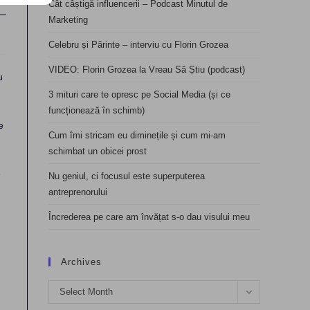
Cât câștigă influencerii – Podcast Minutul de
Marketing
Celebru și Părinte – interviu cu Florin Grozea
VIDEO: Florin Grozea la Vreau Să Știu (podcast)
u
3 mituri care te opresc pe Social Media (și ce
funcționează în schimb)
e
Cum îmi stricam eu diminețile și cum mi-am
schimbat un obicei prost
e
Nu geniul, ci focusul este superputerea
antreprenorului
Încrederea pe care am învățat s-o dau visului meu
Archives
Archives
Select Month