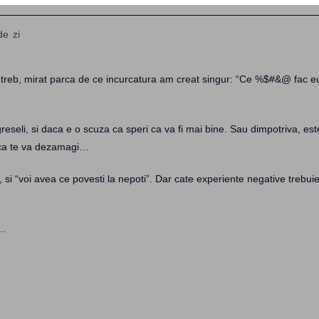
de zi
ry:
a intreb, mirat parca de ce incurcatura am creat singur: “Ce %$#&@ fac e
eseli, si daca e o scuza ca speri ca va fi mai bine. Sau dimpotriva, est
ii ca te va dezamagi…
si “voi avea ce povesti la nepoti”. Dar cate experiente negative trebui
c…