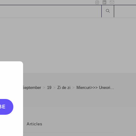
>
2007
>
September
>
19
>
Zi de zi
>
Miercuri>>> Uneori…
BE
Articles