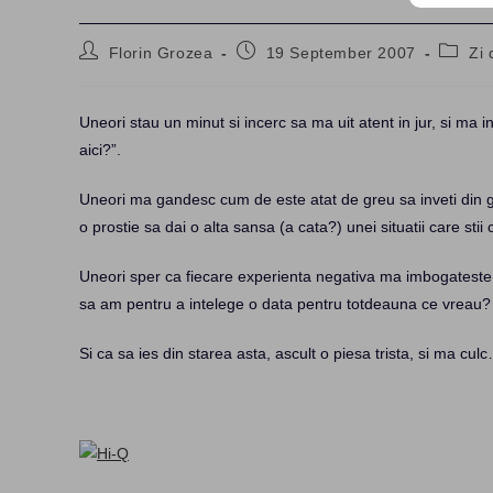
Post
Post
Post
Florin Grozea
19 September 2007
Zi 
author:
published:
catego
Uneori stau un minut si incerc sa ma uit atent in jur, si m
aici?”.
Uneori ma gandesc cum de este atat de greu sa inveti din gr
o prostie sa dai o alta sansa (a cata?) unei situatii care st
Uneori sper ca fiecare experienta negativa ma imbogateste, 
sa am pentru a intelege o data pentru totdeauna ce vreau?
Si ca sa ies din starea asta, ascult o piesa trista, si ma cul