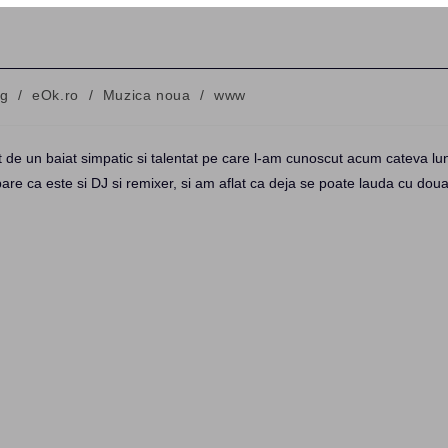
og
/
eOk.ro
/
Muzica noua
/
www
ry:
t de un baiat simpatic si talentat pe care l-am cunoscut acum cateva lun
pare ca este si DJ si remixer, si am aflat ca deja se poate lauda cu dou