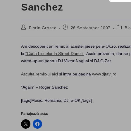
Sanchez
Post
Post
Post
Florin Grozea
26 September 2007
Bl
author:
published:
catego
Am descoperit un remix al acestei piese pe e-Ok.ro, realiza
la
“Cupa Liceelor la Street-Dance”
. Acolo prezenta, dar se 
warm-up-uri pentru DJ Viktor Nagual si DJ C-Zar.
Asculta remix-ul aici
si intra pe pagina
www.djtavi.ro
“Again” – Roger Sanchez
[tags]Music, Romania, DJ, e-OK[/tags]
Partajează asta: