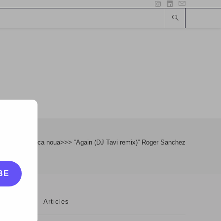
Blog
>
Muzica noua>>> “Again (DJ Tavi remix)” Roger Sanchez
BE
Articles