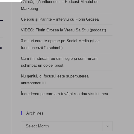
Cât câștigă influencerii – Podcast Minutul de
Marketing
Celebru și Părinte – interviu cu Florin Grozea
VIDEO: Florin Grozea la Vreau Să Știu (podcast)
3 mituri care te opresc pe Social Media (și ce
i
funcționează în schimb)
a
Cum îmi stricam eu diminețile și cum mi-am
schimbat un obicei prost
Nu geniul, ci focusul este superputerea
antreprenorului
Încrederea pe care am învățat s-o dau visului meu
Archives
Archives
Select Month