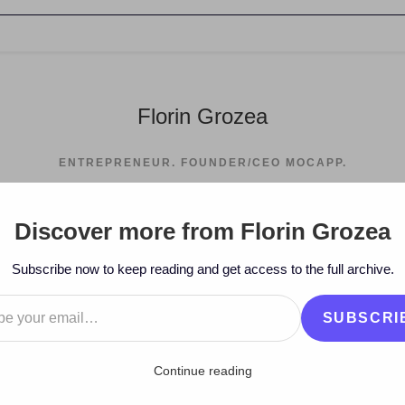
Florin Grozea
ENTREPRENEUR. FOUNDER/CEO MOCAPP.
Discover more from Florin Grozea
>
2007
>
September
>
26
>
Subscribe now to keep reading and get access to the full archive.
…
SUBSCRI
Continue reading
 (DJ Tavi remix)” Roger