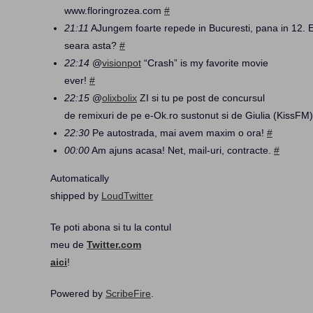
www.floringrozea.com
#
21:11
AJungem foarte repede in Bucuresti, pana in 12. E
seara asta?
#
22:14
@
visionpot
“Crash” is my favorite movie
ever!
#
22:15
@
olixbolix
ZI si tu pe post de concursul
de remixuri de pe e-Ok.ro sustonut si de Giulia (KissFM
22:30
Pe autostrada, mai avem maxim o ora!
#
00:00
Am ajuns acasa! Net, mail-uri, contracte.
#
Automatically
shipped by
LoudTwitter
Te poti abona si tu la contul
meu de
Twitter.com
aici
!
Powered by
ScribeFire
.