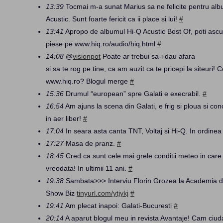
13:39
Tocmai m-a sunat Marius sa ne felicite pentru al
Acustic. Sunt foarte fericit ca ii place si lui!
#
13:41
Apropo de albumul Hi-Q Acustic Best Of, poti ascu
piese pe www.hiq.ro/audio/hiq.html
#
14:08
@
visionpot
Poate ar trebui sa-i dau afara
si sa te rog pe tine, ca am auzit ca te pricepi la siteuri!
www.hiq.ro? Blogul merge
#
15:36
Drumul “european” spre Galati e execrabil.
#
16:54
Am ajuns la scena din Galati, e frig si ploua si con
in aer liber!
#
17:04
In seara asta canta TNT, Voltaj si Hi-Q. In ordinea
17:27
Masa de pranz.
#
18:45
Cred ca sunt cele mai grele conditii meteo in care
vreodata! In ultimii 11 ani.
#
19:38
Sambata>>> Interviu Florin Grozea la Academia 
Show Biz
tinyurl.com/ytjykj
#
19:41
Am plecat inapoi: Galati-Bucuresti
#
20:14
A aparut blogul meu in revista Avantaje! Cam ciud