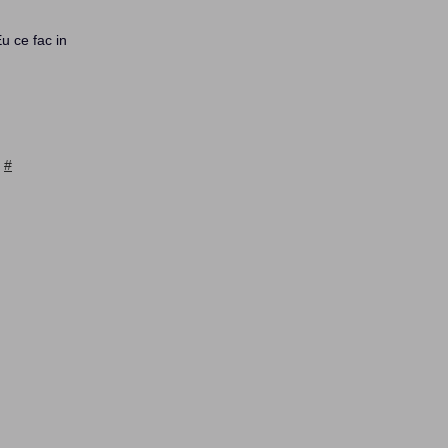
u ce fac in
)
#