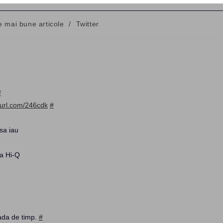
e mai bune articole
/
Twitter
y:
#
yurl.com/246cdk
#
sa iau
ta Hi-Q
ada de timp.
#