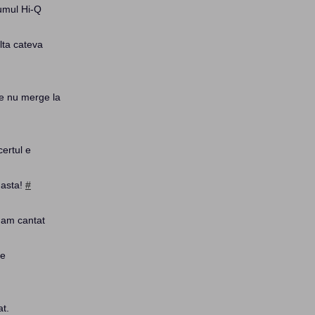
bumul Hi-Q
lta cateva
 Ce nu merge la
certul e
 asta!
#
 am cantat
de
at.