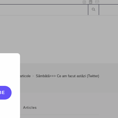
le mai bune articole
>
Sâmbătă>>> Ce am facut astăzi (Twitter)
BE
Articles