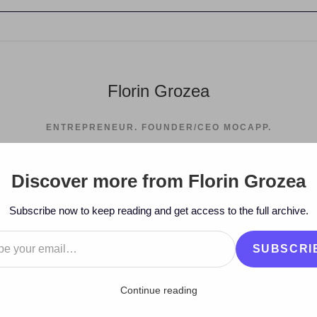
Florin Grozea
ENTREPRENEUR. FOUNDER/CEO MOCAPP.
Discover more from Florin Grozea
>
2007
>
November
>
11
>
Ce
Subscribe now to keep reading and get access to the full archive.
…
SUBSCRI
Continue reading
t astăzi (Twitter)