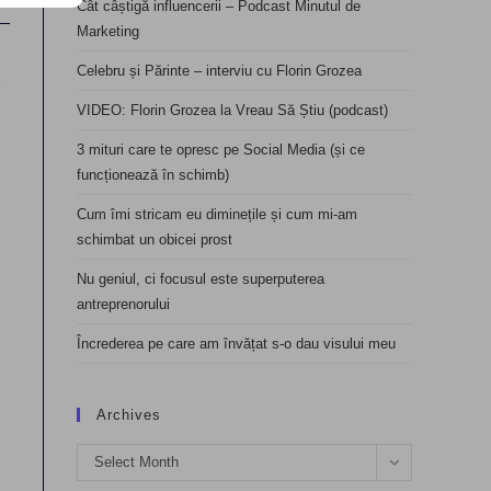
Cât câștigă influencerii – Podcast Minutul de
Marketing
Celebru și Părinte – interviu cu Florin Grozea
VIDEO: Florin Grozea la Vreau Să Știu (podcast)
3 mituri care te opresc pe Social Media (și ce
funcționează în schimb)
Cum îmi stricam eu diminețile și cum mi-am
schimbat un obicei prost
Nu geniul, ci focusul este superputerea
antreprenorului
Încrederea pe care am învățat s-o dau visului meu
Archives
Archives
Select Month