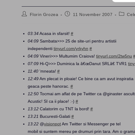
Post
Post
Post
Florin Grozea
11 November 2007
Cel
author:
published:
categor
03:34
Acasa in sfarsit!
#
04:09
Sambata>>> 25 de site-uri pentru artistii
independenti
tinyurl.com/yrkyhn
#
04:09
Vineri>>> Multumim Craiova!
tinyurl.com/2tw5nu
07:09
Hi-Q>>> Duminica la â€œDanut SRLâ€ TVR1
tin
11:40
‘mneata!
#
12:49
Am plecat in ploaie! Ce bine ca am avut inspiratia 
geaca peste hanorac.
#
12:50
Tocmai am aflat de pe Twitter ca @ginaster ascul
Acustic! SI ca ii place! :-)
#
13:12
Calatorim cu TNT la bord!
#
13:21
Bucuresti-Galati
#
13:22
@
visionpot
Am Twitter si Messenger pe tel
mobil si suntem mereu pe drumuri prin tara. Am o gram