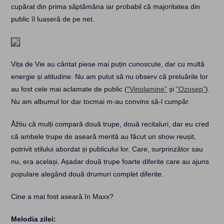
cupărat din prima săptămâna iar probabil că majoritatea din
public îl luaseră de pe net.
Vița de Vie au cântat piese mai puțin cunoscute, dar cu multă
energie și atitudine. Nu am putut să nu observ că preluările lor
au fost cele mai aclamate de public (
“Vinolamine”
și
“Ozosep”
).
Nu am albumul lor dar tocmai m-au convins să-l cumpăr.
Åžtiu că mulți compară două trupe, două recitaluri, dar eu cred
că ambele trupe de aseară merită au făcut un show reușit,
potrivit stilului abordat și publicului lor. Care, surprinzător sau
nu, era același. Așadar două trupe foarte diferite care au ajuns
populare alegând două drumuri complet diferite.
Cine a mai fost aseară în Maxx?
Melodia zilei: