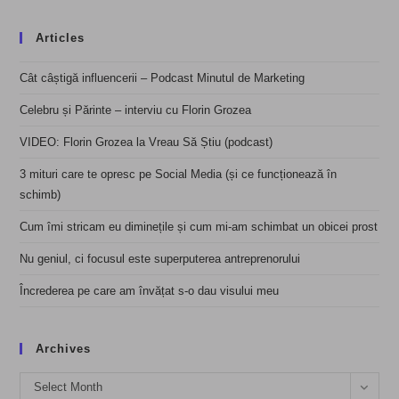
Articles
Cât câștigă influencerii – Podcast Minutul de Marketing
Celebru și Părinte – interviu cu Florin Grozea
VIDEO: Florin Grozea la Vreau Să Știu (podcast)
3 mituri care te opresc pe Social Media (și ce funcționează în
schimb)
Cum îmi stricam eu diminețile și cum mi-am schimbat un obicei prost
Nu geniul, ci focusul este superputerea antreprenorului
Încrederea pe care am învățat s-o dau visului meu
Archives
Archives
Select Month