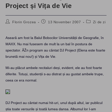
Project și Vița de Vie
Post
Post
Post
Florin Grozea
13 November 2007
Zi de zi
author:
published:
category:
Aseară am fost la Balul Bobocilor Universității de Geografie, în
MAXX. Nu mai fusesem de mult la un bal în postura de
spectator. ÃŽn program au cântat DJ Project (Elena este foarte
brunetă mai nou!) și Vița de Vie.
Mi-au plăcut ambele recitaluri deși, evident, ele au fost foarte
diferite. Totuși, studenții s-au distrat și au gustat ambele trupe,
ceea ce era normal.
DJ Project au cântat numai hit-uri, unul după altul, iar publicul
știa toate versurile și toată lumea dansa. Albumul lor l-am