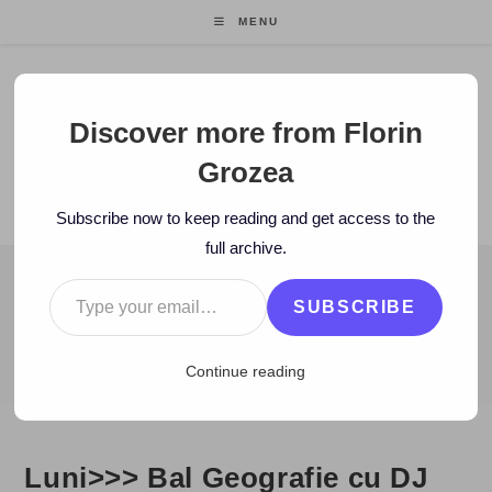
Skip
MENU
to
content
Florin Grozea
Discover more from Florin
Grozea
ENTREPRENEUR. FOUNDER/CEO MOCAPP.
Subscribe now to keep reading and get access to the
full archive.
Type your email…
BLOG
SUBSCRIBE
>
2007
>
November
>
13
>
Zi de zi
>
Luni>>> Bal Geografie cu DJ 
Continue reading
Luni>>> Bal Geografie cu DJ