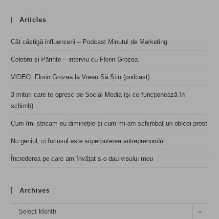
Articles
Cât câștigă influencerii – Podcast Minutul de Marketing
Celebru și Părinte – interviu cu Florin Grozea
VIDEO: Florin Grozea la Vreau Să Știu (podcast)
3 mituri care te opresc pe Social Media (și ce funcționează în
schimb)
Cum îmi stricam eu diminețile și cum mi-am schimbat un obicei prost
Nu geniul, ci focusul este superputerea antreprenorului
Încrederea pe care am învățat s-o dau visului meu
Archives
Archives
Select Month