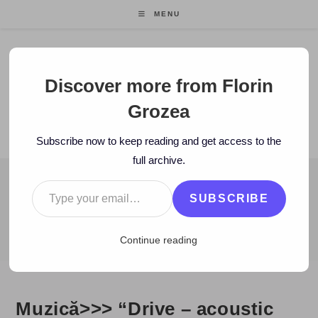
Skip
MENU
to
content
Florin Grozea
Discover more from Florin
Grozea
ENTREPRENEUR. FOUNDER/CEO MOCAPP.
Subscribe now to keep reading and get access to the
full archive.
Type your email…
BLOG
SUBSCRIBE
>
2007
>
November
>
19
>
Muzica noua
>
Muzică>>> “Drive – aco
Continue reading
Muzică>>> “Drive – acoustic