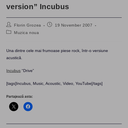
version” Incubus
Post
Post
Florin Grozea
19 November 2007
author:
published:
Post
Muzica noua
category:
Una dintre cele mai frumoase piese rock, într-o versiune
acustică.
Incubus
“Drive”
[tags]Incubus, Music, Acoustic, Video, YouTube[/tags]
Partajează asta: