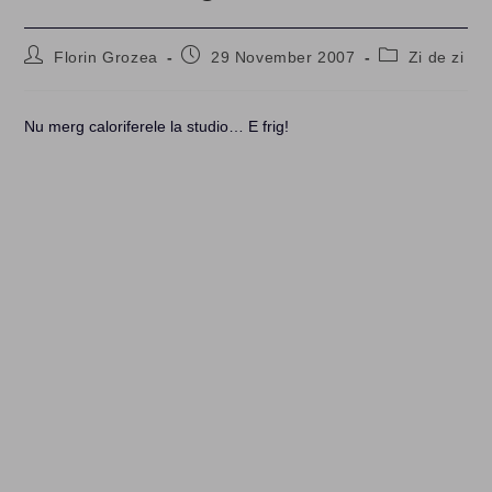
Post
Post
Post
Florin Grozea
29 November 2007
Zi de zi
author:
published:
category:
Nu merg caloriferele la studio… E frig!