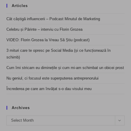
Articles
Cât câștigă influencerii – Podcast Minutul de Marketing
Celebru și Părinte – interviu cu Florin Grozea
VIDEO: Florin Grozea la Vreau Să Știu (podcast)
3 mituri care te opresc pe Social Media (și ce funcționează în
schimb)
Cum îmi stricam eu diminețile și cum mi-am schimbat un obicei prost
Nu geniul, ci focusul este superputerea antreprenorului
Încrederea pe care am învățat s-o dau visului meu
Archives
Archives
Select Month