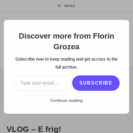
Skip
MENU
to
content
Florin Grozea
Discover more from Florin
Grozea
ENTREPRENEUR. FOUNDER/CEO MOCAPP.
Subscribe now to keep reading and get access to the
full archive.
Type your email…
BLOG
SUBSCRIBE
>
2007
>
November
>
29
>
Zi de zi
>
VLOG – E frig!
Continue reading
VLOG – E frig!