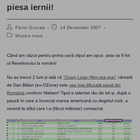
piesa iernii!
Post
Post
Florin Grozea
14 December 2007
author:
published:
Post
Muzica noua
category:
Când am văzut pentru prima oară clipul am spus: asta va fi hit-
ul Revelionului la români!
Nu au trecut 2 luni și iată că
“Crazy Loop (Mm-ma-ma)”
cântată
de Dan Bălan (ex-OZone) este
cea mai difuzată piesă din
România
conform Nielsen! Tipul e talentat rău de tot și, după o
pauză în care a încercat marea americană cu degetul rock, a
revenit la stilul care l-a (făcut milionar) consacrat.