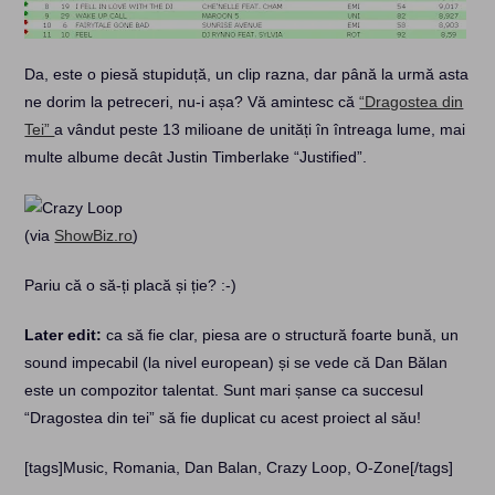
Da, este o piesă stupiduță, un clip razna, dar până la urmă asta
ne dorim la petreceri, nu-i așa? Vă amintesc că
“Dragostea din
Tei”
a vândut peste 13 milioane de unități în întreaga lume, mai
multe albume decât Justin Timberlake “Justified”.
(via
ShowBiz.ro
)
Pariu că o să-ți placă și ție? :-)
Later edit:
ca să fie clar, piesa are o structură foarte bună, un
sound impecabil (la nivel european) și se vede că Dan Bălan
este un compozitor talentat. Sunt mari șanse ca succesul
“Dragostea din tei” să fie duplicat cu acest proiect al său!
[tags]Music, Romania, Dan Balan, Crazy Loop, O-Zone[/tags]