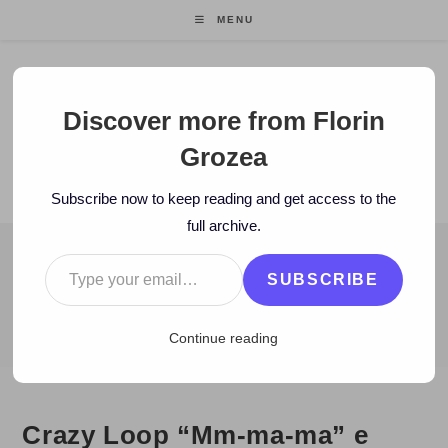
Skip
MENU
to
content
Florin Grozea
Discover more from Florin
Grozea
ENTREPRENEUR. FOUNDER/CEO MOCAPP.
Subscribe now to keep reading and get access to the
full archive.
Type your email…
BLOG
SUBSCRIBE
>
2007
>
December
>
14
>
Muzica noua
>
Crazy Loop “Mm-ma-ma” 
Continue reading
Crazy Loop “Mm-ma-ma” e