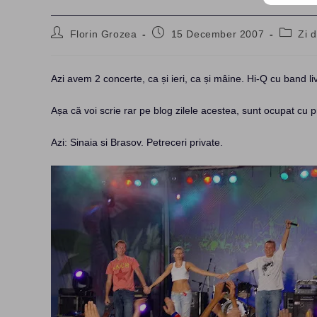
Post
Post
Post
Florin Grozea
15 December 2007
Zi d
author:
published:
categor
Azi avem 2 concerte, ca și ieri, ca și mâine. Hi-Q cu band l
Așa că voi scrie rar pe blog zilele acestea, sunt ocupat cu p
Azi: Sinaia si Brasov. Petreceri private.