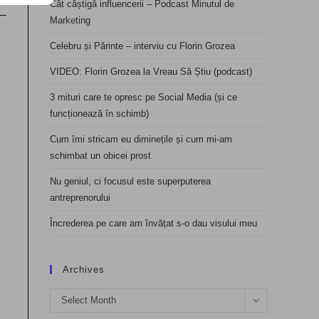
Cât câștigă influencerii – Podcast Minutul de
Marketing
Celebru și Părinte – interviu cu Florin Grozea
VIDEO: Florin Grozea la Vreau Să Știu (podcast)
3 mituri care te opresc pe Social Media (și ce
funcționează în schimb)
Cum îmi stricam eu diminețile și cum mi-am
schimbat un obicei prost
Nu geniul, ci focusul este superputerea
antreprenorului
Încrederea pe care am învățat s-o dau visului meu
Archives
Archives
Select Month