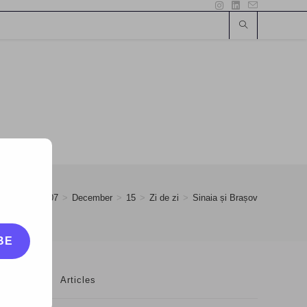
>
2007
>
December
>
15
>
Zi de zi
>
Sinaia și Brașov
BE
Articles