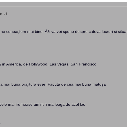
e zi
y:
e cunoaștem mai bine. Åži va voi spune despre cateva lucruri și situaț
ă în America, de Hollywood, Las Vegas, San Francisco
ea mai bună prajitură ever! Facută de cea mai bună matușă
e cele mai frumoase amintiri ma leaga de acel loc
?