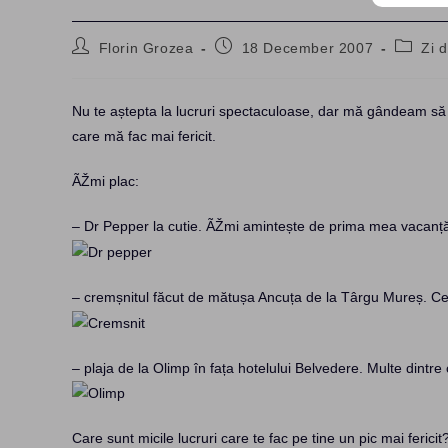
Post
Post
Post
Florin Grozea
18 December 2007
Zi d
author:
published:
categor
Nu te aștepta la lucruri spectaculoase, dar mă gândeam să n
care mă fac mai fericit.
ÃŽmi plac:
– Dr Pepper la cutie. ÃŽmi amintește de prima mea vacanț
– cremșnitul făcut de mătușa Ancuța de la Târgu Mureș. C
– plaja de la Olimp în fața hotelului Belvedere. Multe dintr
Care sunt micile lucruri care te fac pe tine un pic mai fericit