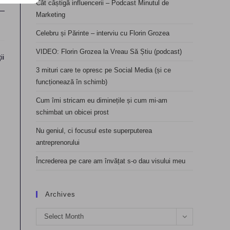
Cât câștigă influencerii – Podcast Minutul de
Marketing
Celebru și Părinte – interviu cu Florin Grozea
VIDEO: Florin Grozea la Vreau Să Știu (podcast)
ii
3 mituri care te opresc pe Social Media (și ce
funcționează în schimb)
Cum îmi stricam eu diminețile și cum mi-am
schimbat un obicei prost
Nu geniul, ci focusul este superputerea
antreprenorului
Încrederea pe care am învățat s-o dau visului meu
Archives
Archives
Select Month