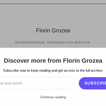
Florin Grozea
ENTREPRENEUR. FOUNDER/CEO MOCAPP.
Discover more from Florin Grozea
>
2007
>
De
Subscribe now to keep reading and get access to the full archive.
…
SUBSCRI
Continue reading
ă fac fericit – 1