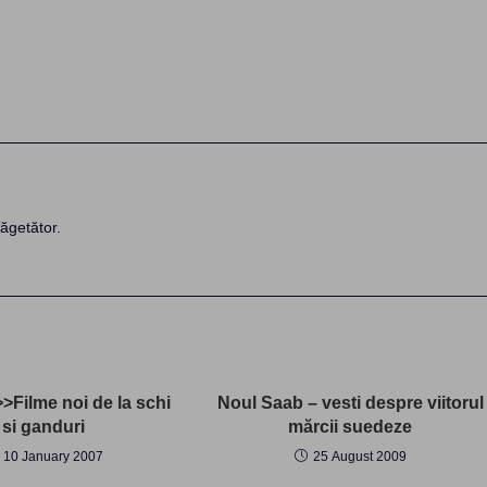
ăgetător.
>Filme noi de la schi
Noul Saab – vesti despre viitorul
si ganduri
mărcii suedeze
10 January 2007
25 August 2009