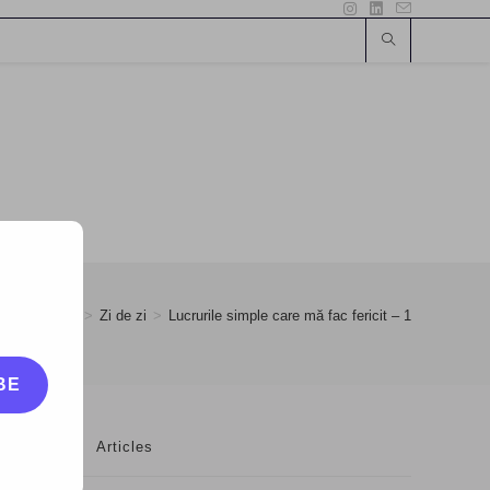
cember
>
18
>
Zi de zi
>
Lucrurile simple care mă fac fericit – 1
BE
Articles