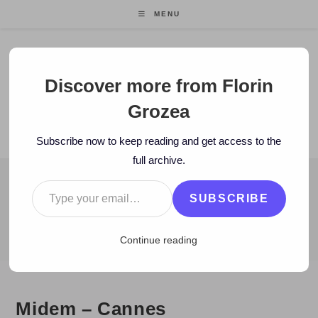
Skip
MENU
to
content
Florin Grozea
Discover more from Florin
Grozea
ENTREPRENEUR. FOUNDER/CEO MOCAPP.
Subscribe now to keep reading and get access to the
full archive.
Type your email…
BLOG
SUBSCRIBE
>
2008
>
January
>
25
>
Zi de zi
>
Midem – Cannes
Continue reading
Midem – Cannes