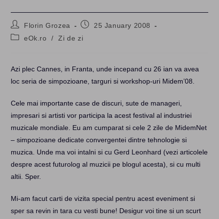
Post
Post
Florin Grozea
25 January 2008
author:
published:
Post
eOk.ro
/
Zi de zi
category:
Azi plec Cannes, in Franta, unde incepand cu 26 ian va avea
loc seria de simpozioane, targuri si workshop-uri Midem’08.
Cele mai importante case de discuri, sute de manageri,
impresari si artisti vor participa la acest festival al industriei
muzicale mondiale. Eu am cumparat si cele 2 zile de MidemNet
– simpozioane dedicate convergentei dintre tehnologie si
muzica. Unde ma voi intalni si cu Gerd Leonhard (vezi articolele
despre acest futurolog al muzicii pe blogul acesta), si cu multi
altii. Sper.
Mi-am facut carti de vizita special pentru acest eveniment si
sper sa revin in tara cu vesti bune! Desigur voi tine si un scurt