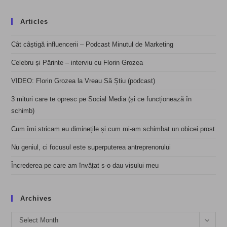
Articles
Cât câștigă influencerii – Podcast Minutul de Marketing
Celebru și Părinte – interviu cu Florin Grozea
VIDEO: Florin Grozea la Vreau Să Știu (podcast)
3 mituri care te opresc pe Social Media (și ce funcționează în
schimb)
Cum îmi stricam eu diminețile și cum mi-am schimbat un obicei prost
Nu geniul, ci focusul este superputerea antreprenorului
Încrederea pe care am învățat s-o dau visului meu
Archives
Archives
Select Month