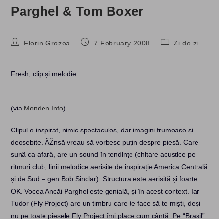
Parghel & Tom Boxer
Post
Post
Post
Florin Grozea
7 February 2008
Zi de zi
author:
published:
category:
Fresh, clip și melodie:
(via
Monden.Info
)
Clipul e inspirat, nimic spectaculos, dar imagini frumoase și
deosebite. ÃŽnsă vreau să vorbesc puțin despre piesă. Care
sună ca afară, are un sound în tendințe (chitare acustice pe
ritmuri club, linii melodice aerisite de inspirație America Centrală
și de Sud – gen Bob Sinclar). Structura este aerisită și foarte
OK. Vocea Ancăi Parghel este genială, și în acest context. Iar
Tudor (Fly Project) are un timbru care te face să te miști, deși
nu pe toate piesele Fly Project îmi place cum cântă. Pe “Brasil”