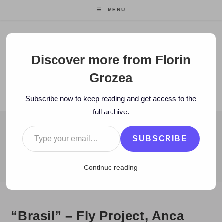
Skip
MENU
to
content
Florin Grozea
Discover more from Florin
Grozea
ENTREPRENEUR. FOUNDER/CEO MOCAPP.
Subscribe now to keep reading and get access to the
full archive.
Type your email…
BLOG
SUBSCRIBE
>
2008
>
February
>
7
>
Zi de zi
>
“Brasil” – Fly Project, Anca Pa
Continue reading
“Brasil” – Fly Project, Anca