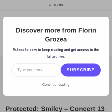
Skip
MENU
to
content
Florin Grozea
Discover more from Florin
Grozea
ENTREPRENEUR. FOUNDER/CEO MOCAPP.
Subscribe now to keep reading and get access to the
full archive.
Type your email…
BLOG
SUBSCRIBE
>
2008
>
February
>
16
>
eOk.ro
>
Smiley – Concert 13 martie 20
Continue reading
Protected: Smiley – Concert 13