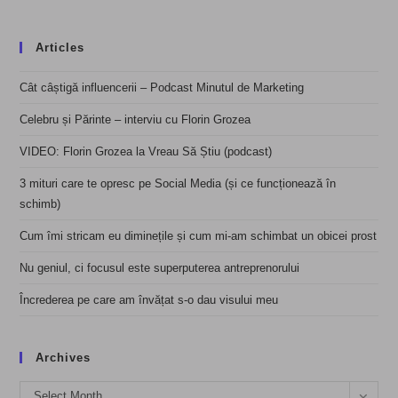
Articles
Cât câștigă influencerii – Podcast Minutul de Marketing
Celebru și Părinte – interviu cu Florin Grozea
VIDEO: Florin Grozea la Vreau Să Știu (podcast)
3 mituri care te opresc pe Social Media (și ce funcționează în
schimb)
Cum îmi stricam eu diminețile și cum mi-am schimbat un obicei prost
Nu geniul, ci focusul este superputerea antreprenorului
Încrederea pe care am învățat s-o dau visului meu
Archives
Archives
Select Month