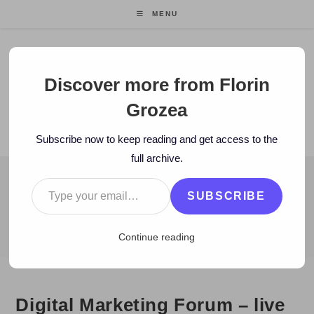
Skip
MENU
to
content
Florin Grozea
Discover more from Florin
Grozea
ENTREPRENEUR. FOUNDER/CEO MOCAPP.
Subscribe now to keep reading and get access to the
full archive.
Type your email…
BLOG
SUBSCRIBE
>
2008
>
February
>
27
>
video
>
Digital Marketing Forum – live de
Continue reading
Digital Marketing Forum – live