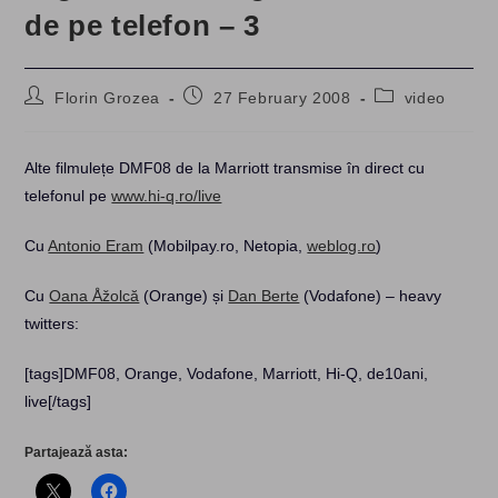
de pe telefon – 3
Post
Post
Post
Florin Grozea
27 February 2008
video
author:
published:
category:
Alte filmulețe DMF08 de la Marriott transmise în direct cu
telefonul pe
www.hi-q.ro/live
Cu
Antonio Eram
(Mobilpay.ro, Netopia,
weblog.ro
)
Cu
Oana Åžolcă
(Orange) și
Dan Berte
(Vodafone) – heavy
twitters:
[tags]DMF08, Orange, Vodafone, Marriott, Hi-Q, de10ani,
live[/tags]
Partajează asta: