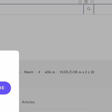
>
2008
>
March
>
4
>
eOk.ro
>
VLOG E-OK.ro v.2 z.19
BE
Articles