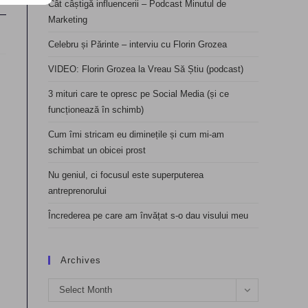
Cât câștigă influencerii – Podcast Minutul de
Marketing
Celebru și Părinte – interviu cu Florin Grozea
VIDEO: Florin Grozea la Vreau Să Știu (podcast)
3 mituri care te opresc pe Social Media (și ce
funcționează în schimb)
Cum îmi stricam eu diminețile și cum mi-am
schimbat un obicei prost
Nu geniul, ci focusul este superputerea
antreprenorului
Încrederea pe care am învățat s-o dau visului meu
Archives
Archives
Select Month