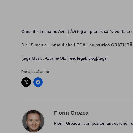
Oana îl tot suna pe Avi :-) Åži toți au promis că își vor face 
Din 15 martie –
primul site LEGAL cu muzică GRATUITÄ
[tags]Music, Activ, e-Ok, free, legal, vlog[/tags]
Partajează asta:
Florin Grozea
Florin Grozea - compozitor, antreprenor, s