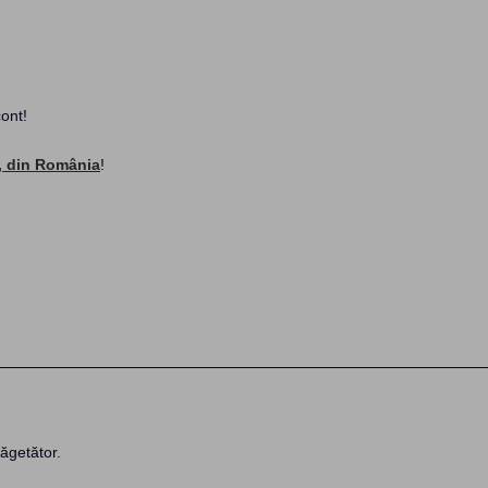
cont!
‚ din România
!
ăgetător.