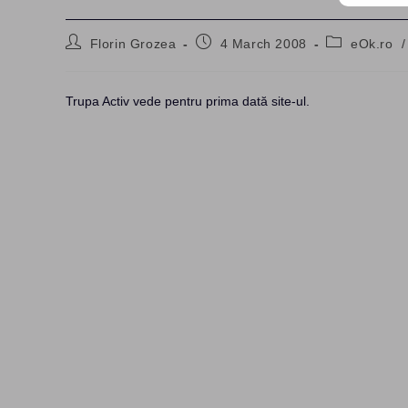
Post
Post
Post
Florin Grozea
4 March 2008
eOk.ro
/
author:
published:
category:
Trupa Activ vede pentru prima dată site-ul.