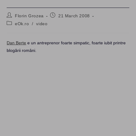
Post
Post
Florin Grozea
21 March 2008
author:
published:
Post
eOk.ro
/
video
category:
Dan Berte
e un antreprenor foarte simpatic, foarte iubit printre
blogării români.