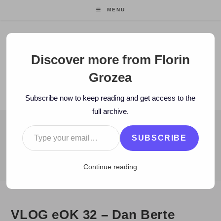
Skip
MENU
to
content
Florin Grozea
Discover more from Florin
Grozea
ENTREPRENEUR. FOUNDER/CEO MOCAPP.
Subscribe now to keep reading and get access to the
full archive.
Type your email…
BLOG
SUBSCRIBE
>
2008
>
March
>
21
>
eOk.ro
>
VLOG eOK 32 – Dan Berte
Continue reading
VLOG eOK 32 – Dan Berte