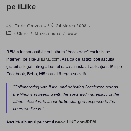
pe iLike
Post
Post
Florin Grozea
24 March 2008
author:
published:
Post
eOk.ro
/
Muzica noua
/
www
category:
REM a lansat astăzi noul album “Accelerate” exclusiv pe
internet, pe site-ul
iLIKE.com
. Așa că de astăzi poți asculta
gratuit și legal întreg albumul dacă ai instalat aplicația iLIKE pe
Facebook, Bebo, Hi5 sau altă rețea socială.
“Collaborating with iLike, and debuting Accelerate across
the Web is in keeping with the spirit and immediacy of the
album. Accelerate is our turbo-charged response to the
times we live in.”
Ascultă albumul pe contul
www.iLIKE.com/REM