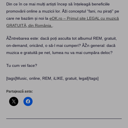
Din ce în ce mai mulți artiști încep să înțeleagă beneficiile
promovării online a muzicii lor. Åži conceptul “fani, nu pirați” pe
care ne bazăm și noi la
eOK.ro – Primul site LEGAL cu muzică
GRATUITÄ‚ din România.
.
ÃŽntrebarea este: dacă poți asculta tot albumul REM, gratuit,
on-demand, oricând, o să-l mai cumperi? ÃŽn general: dacă
muzica e gratuită pe net, lumea nu va mai cumpăra deloc?
Tu cum vei face?
[tags]Music, online, REM, iLIKE, gratuit, legal[/tags]
Partajează asta: