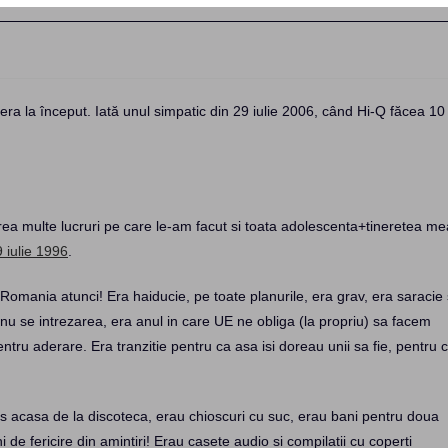
era la început. Iată unul simpatic din 29 iulie 2006, când Hi-Q făcea 10
rea multe lucruri pe care le-am facut si toata adolescenta+tineretea me
 iulie 1996
.
 Romania atunci! Era haiducie, pe toate planurile, era grav, era saracie 
 nu se intrezarea, era anul in care UE ne obliga (la propriu) sa facem
entru aderare. Era tranzitie pentru ca asa isi doreau unii sa fie, pentru 
ns acasa de la discoteca, erau chioscuri cu suc, erau bani pentru doua
 de fericire din amintiri! Erau casete audio si compilatii cu coperti