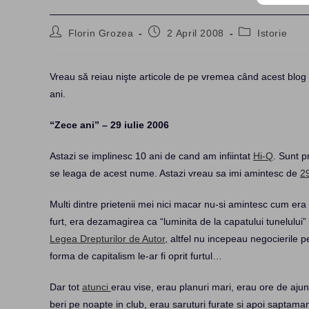
Post
Post
Post
Florin Grozea
2 April 2008
Istorie
author:
published:
category:
Vreau să reiau nişte articole de pe vremea când acest blog 
ani.
“Zece ani” – 29 iulie 2006
Astazi se implinesc 10 ani de cand am infiintat
Hi-Q
. Sunt p
se leaga de acest nume. Astazi vreau sa imi amintesc de
29
Multi dintre prietenii mei nici macar nu-si amintesc cum era
furt, era dezamagirea ca “luminita de la capatului tunelului”
Legea Drepturilor de Autor
, altfel nu incepeau negocierile p
forma de capitalism le-ar fi oprit furtul…
Dar tot
atunci
erau vise, erau planuri mari, erau ore de aju
beri pe noapte in club, erau saruturi furate si apoi saptamani