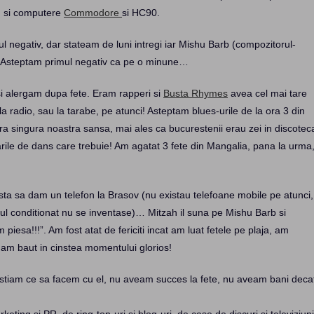
, si computere
Commodore
si HC90.
l negativ, dar stateam de luni intregi iar Mishu Barb (compozitorul-
n. Asteptam primul negativ ca pe o minune…
 si alergam dupa fete. Eram rapperi si
Busta Rhymes
avea cel mai tare
 radio, sau la tarabe, pe atunci! Asteptam blues-urile de la ora 3 din
ra singura noastra sansa, mai ales ca bucurestenii erau zei in discotec
arile de dans care trebuie! Am agatat 3 fete din Mangalia, pana la urma
osta sa dam un telefon la Brasov (nu existau telefoane mobile pe atunci,
rul conditionat nu se inventase)… Mitzah il suna pe Mishu Barb si
piesa!!!”. Am fost atat de fericiti incat am luat fetele pe plaja, am
 am baut in cinstea momentului glorios!
u stiam ce sa facem cu el, nu aveam succes la fete, nu aveam bani deca