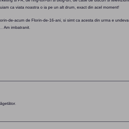
keting si PR, de ring-ton-uri si blog-uri, de case de discuri si televiziuni
iam ca viata noastra o ia pe un alt drum, exact din acel moment!
orin-de-acum de Florin-de-16-ani, si simt ca acesta din urma e undeva
… Am imbatranit.
ăgetător.