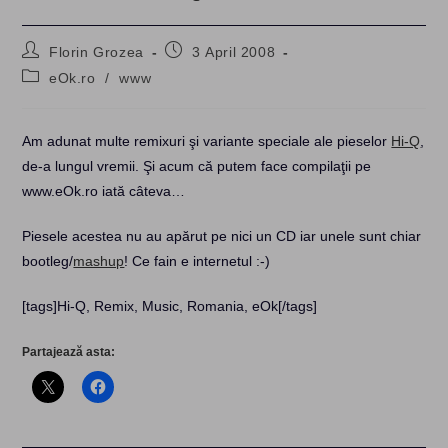
Post
Post
Florin Grozea
3 April 2008
author:
published:
Post
eOk.ro
/
www
category:
Am adunat multe remixuri şi variante speciale ale pieselor
Hi-Q
,
de-a lungul vremii. Şi acum că putem face compilaţii pe
www.eOk.ro iată câteva…
Piesele acestea nu au apărut pe nici un CD iar unele sunt chiar
bootleg/
mashup
! Ce fain e internetul :-)
[tags]Hi-Q, Remix, Music, Romania, eOk[/tags]
Partajează asta: