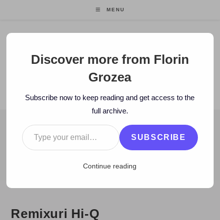
Skip
MENU
to
content
Florin Grozea
Discover more from Florin
Grozea
ENTREPRENEUR. FOUNDER/CEO MOCAPP.
Subscribe now to keep reading and get access to the
full archive.
Type your email…
BLOG
SUBSCRIBE
>
2008
>
April
>
3
>
www
>
Remixuri Hi-Q
Continue reading
Remixuri Hi-Q