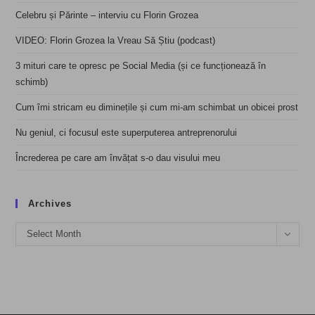
Celebru și Părinte – interviu cu Florin Grozea
VIDEO: Florin Grozea la Vreau Să Știu (podcast)
3 mituri care te opresc pe Social Media (și ce funcționează în
schimb)
Cum îmi stricam eu diminețile și cum mi-am schimbat un obicei prost
Nu geniul, ci focusul este superputerea antreprenorului
Încrederea pe care am învățat s-o dau visului meu
Archives
Archives
Select Month