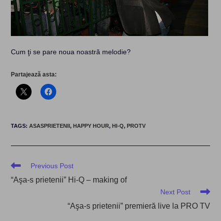
Cum ţi se pare noua noastră melodie?
Partajează asta:
TAGS
:
ASASPRIETENII
,
HAPPY HOUR
,
HI-Q
,
PROTV
Read
Previous Post
more
“Aşa-s prietenii” Hi-Q – making of
articles
Next Post
“Aşa-s prietenii” premieră live la PRO TV