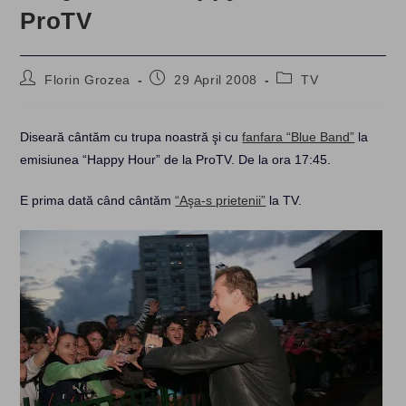
ProTV
Post
Post
Post
Florin Grozea
29 April 2008
TV
author:
published:
category:
Diseară cântăm cu trupa noastră şi cu
fanfara “Blue Band”
la
emisiunea “Happy Hour” de la ProTV. De la ora 17:45.
E prima dată când cântăm
“Aşa-s prietenii”
la TV.