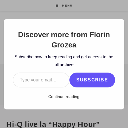
Skip
MENU
to
content
Florin Grozea
Discover more from Florin
Grozea
ENTREPRENEUR. FOUNDER/CEO MOCAPP.
Subscribe now to keep reading and get access to the
full archive.
Type your email…
BLOG
SUBSCRIBE
>
2008
>
April
>
29
>
TV
>
Hi-Q live la “Happy Hour” ProTV
Continue reading
Hi-Q live la “Happy Hour”