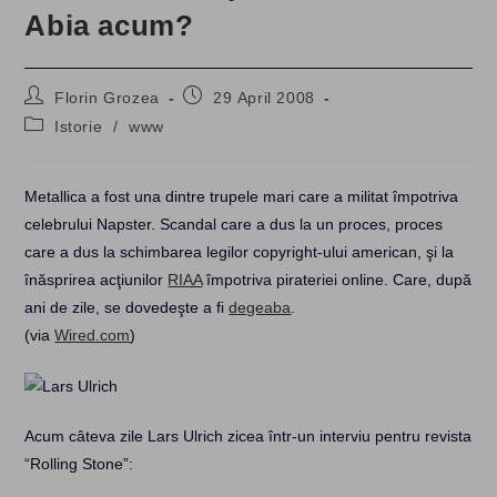
Abia acum?
Post
Post
Florin Grozea
29 April 2008
author:
published:
Post
Istorie
/
www
category:
Metallica a fost una dintre trupele mari care a militat împotriva
celebrului Napster. Scandal care a dus la un proces, proces
care a dus la schimbarea legilor copyright-ului american, şi la
înăsprirea acţiunilor
RIAA
împotriva pirateriei online. Care, după
ani de zile, se dovedeşte a fi
degeaba
.
(via
Wired.com
)
Acum câteva zile Lars Ulrich zicea într-un interviu pentru revista
“Rolling Stone”: