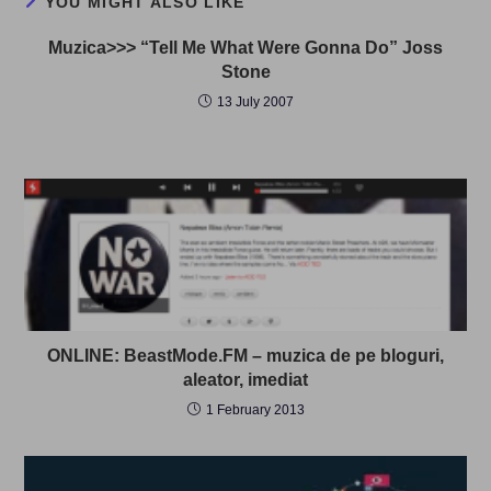
YOU MIGHT ALSO LIKE
Muzica>>> “Tell Me What Were Gonna Do” Joss
Stone
13 July 2007
ONLINE: BeastMode.FM – muzica de pe bloguri,
aleator, imediat
1 February 2013