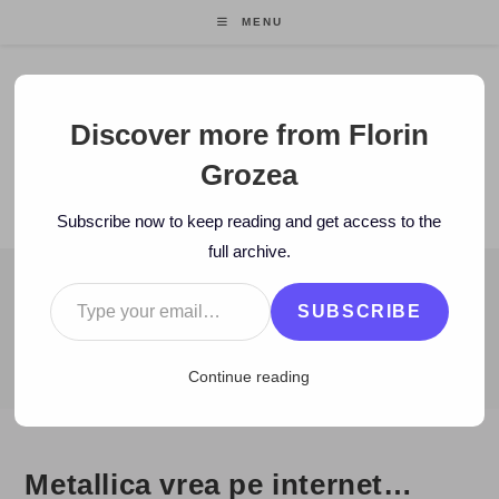
Skip
MENU
to
content
Florin Grozea
Discover more from Florin
Grozea
ENTREPRENEUR. FOUNDER/CEO MOCAPP.
Subscribe now to keep reading and get access to the
full archive.
Type your email…
BLOG
SUBSCRIBE
>
2008
>
April
>
29
>
Istorie
>
Metallica vrea pe internet… Abia a
Continue reading
Metallica vrea pe internet…