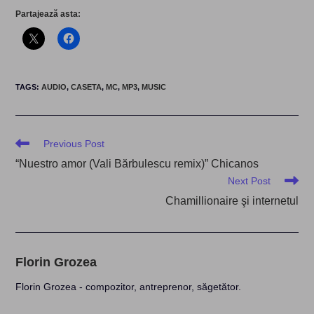
Partajează asta:
TAGS
:
AUDIO
,
CASETA
,
MC
,
MP3
,
MUSIC
Read
Previous Post
more
“Nuestro amor (Vali Bărbulescu remix)” Chicanos
articles
Next Post
Chamillionaire şi internetul
Florin Grozea
Florin Grozea - compozitor, antreprenor, săgetător.