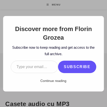
Skip
MENU
to
content
Florin Grozea
Discover more from Florin
Grozea
ENTREPRENEUR. FOUNDER/CEO MOCAPP.
Subscribe now to keep reading and get access to the
full archive.
Type your email…
BLOG
SUBSCRIBE
>
2008
>
May
>
14
>
www
>
Casete audio cu MP3
Continue reading
Casete audio cu MP3