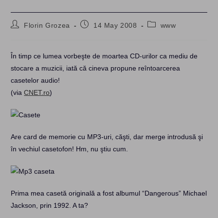
Post
Post
Post
Florin Grozea
14 May 2008
www
author:
published:
category:
În timp ce lumea vorbeşte de moartea CD-urilor ca mediu de
stocare a muzicii, iată că cineva propune reîntoarcerea
casetelor audio!
(via
CNET.ro
)
Are card de memorie cu MP3-uri, căşti, dar merge introdusă şi
în vechiul casetofon! Hm, nu ştiu cum.
Prima mea casetă originală a fost albumul “Dangerous” Michael
Jackson, prin 1992. A ta?