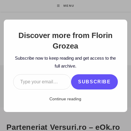
Skip
MENU
to
content
Florin Grozea
Discover more from Florin
Grozea
ENTREPRENEUR. FOUNDER/CEO MOCAPP.
Subscribe now to keep reading and get access to the
full archive.
Type your email…
BLOG
SUBSCRIBE
>
2008
>
July
>
11
>
www
>
Parteneriat Versuri.ro – eOk.ro
Continue reading
Parteneriat Versuri.ro – eOk.ro