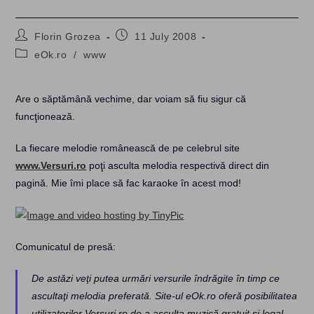
Post
Post
Florin Grozea
11 July 2008
author:
published:
Post
eOk.ro
/
www
category:
Are o săptămână vechime, dar voiam să fiu sigur că
funcţionează.
La fiecare melodie românească de pe celebrul site
www.Versuri.ro
poţi asculta melodia respectivă direct din
pagină. Mie îmi place să fac karaoke în acest mod!
Comunicatul de presă:
De astăzi veţi putea urmări versurile îndrăgite în timp ce
ascultaţi melodia preferată. Site-ul eOk.ro oferă posibilitatea
utilizatorilor Versuri.ro de a asculta muzică gratuit şi legal.