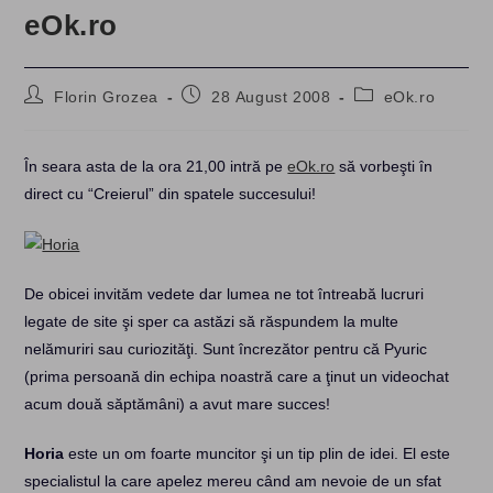
eOk.ro
Post
Post
Post
Florin Grozea
28 August 2008
eOk.ro
author:
published:
category:
În seara asta de la ora 21,00 intră pe
eOk.ro
să vorbeşti în
direct cu “Creierul” din spatele succesului!
De obicei invităm vedete dar lumea ne tot întreabă lucruri
legate de site şi sper ca astăzi să răspundem la multe
nelămuriri sau curiozităţi. Sunt încrezător pentru că Pyuric
(prima persoană din echipa noastră care a ţinut un videochat
acum două săptămâni) a avut mare succes!
Horia
este un om foarte muncitor şi un tip plin de idei. El este
specialistul la care apelez mereu când am nevoie de un sfat