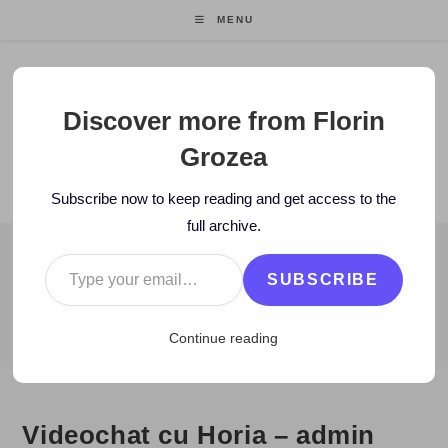
Skip
MENU
to
content
Florin Grozea
Discover more from Florin
Grozea
ENTREPRENEUR. FOUNDER/CEO MOCAPP.
Subscribe now to keep reading and get access to the
full archive.
Type your email…
BLOG
SUBSCRIBE
>
2008
>
August
>
28
>
eOk.ro
>
Videochat cu Horia – admin eOk
Continue reading
Videochat cu Horia – admin