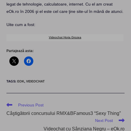
legat de tehnologie, calculatoare, internet. Cu el am creat
eOk.ro în 2006 şi el este cel care ţine site-ul în mână de atunci.
Uite cum a fost:
Videochat Horia Grozea
Partajează asta:
TAGS
:
EOK
,
VIDEOCHAT
Read
Previous Post
more
Câştigătorii concursului RMX&BFamous3 “Sexy Thing”
articles
Next Post
Videochat cu Sânziana Negru – eOk.ro