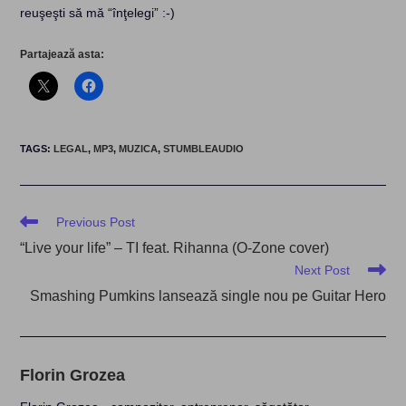
reuşeşti să mă “înţelegi” :-)
Partajează asta:
TAGS
:
LEGAL
,
MP3
,
MUZICA
,
STUMBLEAUDIO
Read
Previous Post
more
“Live your life” – TI feat. Rihanna (O-Zone cover)
articles
Next Post
Smashing Pumkins lansează single nou pe Guitar Hero
Florin Grozea