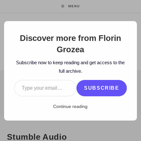
Skip
MENU
to
content
Florin Grozea
Discover more from Florin
Grozea
ENTREPRENEUR. FOUNDER/CEO MOCAPP.
Subscribe now to keep reading and get access to the
full archive.
Type your email…
BLOG
SUBSCRIBE
>
2008
>
September
>
3
>
www
>
Stumble Audio
Continue reading
Stumble Audio