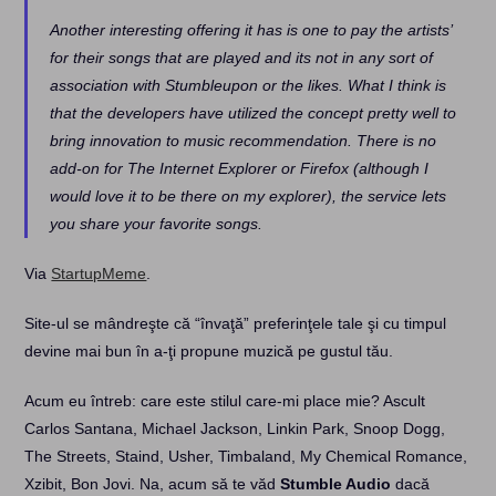
Another interesting offering it has is one to pay the artists’
for their songs that are played and its not in any sort of
association with Stumbleupon or the likes. What I think is
that the developers have utilized the concept pretty well to
bring innovation to music recommendation. There is no
add-on for The Internet Explorer or Firefox (although I
would love it to be there on my explorer), the service lets
you share your favorite songs.
Via
StartupMeme
.
Site-ul se mândreşte că “învaţă” preferinţele tale şi cu timpul
devine mai bun în a-ţi propune muzică pe gustul tău.
Acum eu întreb: care este stilul care-mi place mie? Ascult
Carlos Santana, Michael Jackson, Linkin Park, Snoop Dogg,
The Streets, Staind, Usher, Timbaland, My Chemical Romance,
Xzibit, Bon Jovi. Na, acum să te văd
Stumble Audio
dacă