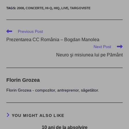
TAGS
:
2008
,
CONCERTE
,
HI-Q
,
HIQ
,
LIVE
,
TARGOVISTE
Read
Previous Post
more
Prezentarea CC România – Bogdan Manolea
articles
Next Post
Neuro şi misiunea lui pe Pământ
Florin Grozea
Florin Grozea - compozitor, antreprenor, săgetător.
YOU MIGHT ALSO LIKE
10 ani de la absolvire