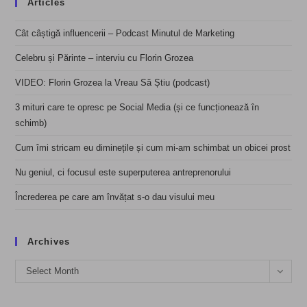
Articles
Cât câștigă influencerii – Podcast Minutul de Marketing
Celebru și Părinte – interviu cu Florin Grozea
VIDEO: Florin Grozea la Vreau Să Știu (podcast)
3 mituri care te opresc pe Social Media (și ce funcționează în
schimb)
Cum îmi stricam eu diminețile și cum mi-am schimbat un obicei prost
Nu geniul, ci focusul este superputerea antreprenorului
Încrederea pe care am învățat s-o dau visului meu
Archives
Archives
Select Month