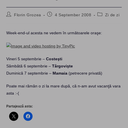
Post
Post
Post
Florin Grozea
4 September 2008
Zi de zi
author:
published:
category:
Week-end-ul acesta ne vedem în următoarele oraşe:
Vineri 5 septembrie –
Costeşti
Sâmbătă 6 septembrie –
Târgovişte
Duminică 7 septembrie –
Mamaia
(petrecere privată)
Poate mai rămân o zi la mare după, că n-am avut vacanţă vara
asta :-(
Partajează asta: