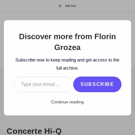
Skip
MENU
to
content
Florin Grozea
Discover more from Florin
Grozea
ENTREPRENEUR. FOUNDER/CEO MOCAPP.
Subscribe now to keep reading and get access to the
full archive.
Type your email…
BLOG
SUBSCRIBE
>
2008
>
September
>
4
>
Zi de zi
>
Concerte Hi-Q
Continue reading
Concerte Hi-Q