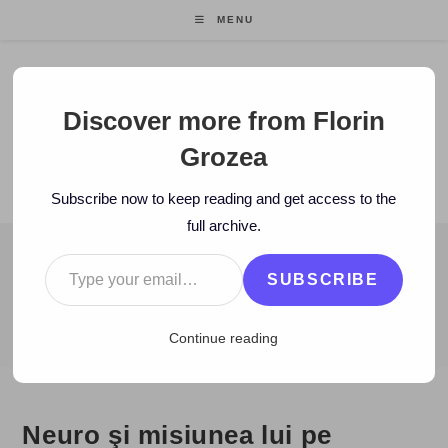
Skip
MENU
to
content
Florin Grozea
Discover more from Florin
Grozea
ENTREPRENEUR. FOUNDER/CEO MOCAPP.
Subscribe now to keep reading and get access to the
full archive.
Type your email…
BLOG
SUBSCRIBE
>
2008
>
September
>
5
>
Muzica noua
>
Neuro şi misiunea lui p
Continue reading
Neuro şi misiunea lui pe