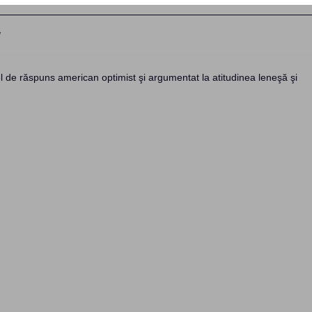
w
:
fel de răspuns american optimist şi argumentat la atitudinea leneşă şi