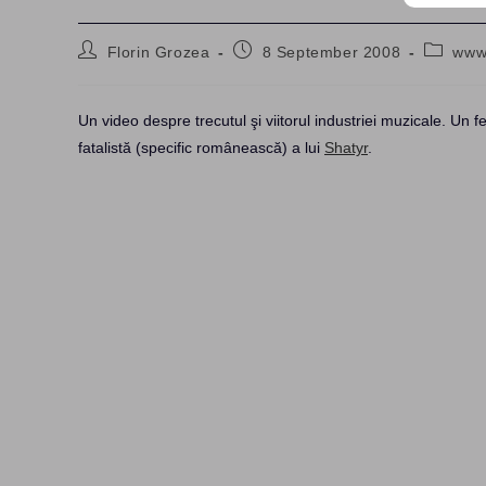
Post
Post
Post
Florin Grozea
8 September 2008
ww
author:
published:
category
Un video despre trecutul şi viitorul industriei muzicale. Un 
fatalistă (specific românească) a lui
Shatyr
.