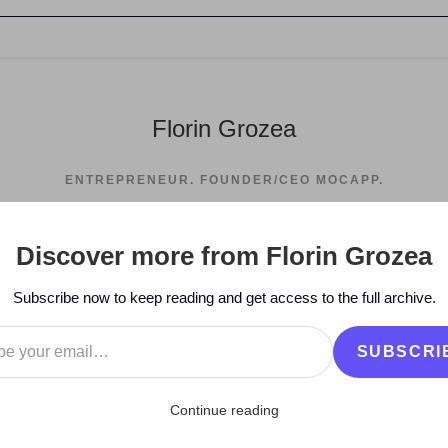
Florin Grozea
ENTREPRENEUR. FOUNDER/CEO MOCAPP.
Discover more from Florin Grozea
>
2008
Subscribe now to keep reading and get access to the full archive.
…
SUBSCRI
Continue reading
ustria muzicală