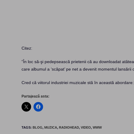
Citez:
“În loc să-şi pedepsească prietenii că au downloadat atât
care albumul a ‘scăpat’ pe net a devenit momentul lansării of
Cred că viitorul industriei muzicale stă în această abordare:
Partajează asta:
TAGS
:
BLOG
,
MUZICA
,
RADIOHEAD
,
VIDEO
,
WWW