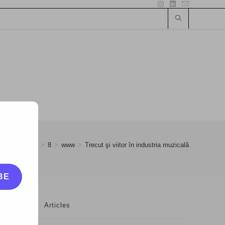
>
September
>
8
>
www
>
Trecut şi viitor în industria muzicală
BE
Articles