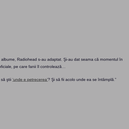
ea albume, Radiohead s-au adaptat. Şi-au dat seama că momentul în
iciale, pe care fanii îl controlează…
 să ştii
‘unde e petrecerea’
? Şi să fii acolo unde ea se întâmplă.”