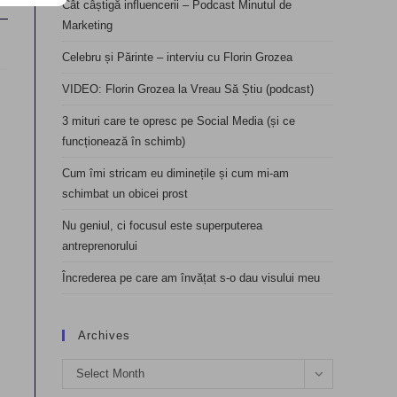
Cât câștigă influencerii – Podcast Minutul de
Marketing
Celebru și Părinte – interviu cu Florin Grozea
VIDEO: Florin Grozea la Vreau Să Știu (podcast)
3 mituri care te opresc pe Social Media (și ce
funcționează în schimb)
Cum îmi stricam eu diminețile și cum mi-am
schimbat un obicei prost
Nu geniul, ci focusul este superputerea
antreprenorului
Încrederea pe care am învățat s-o dau visului meu
Archives
Archives
Select Month