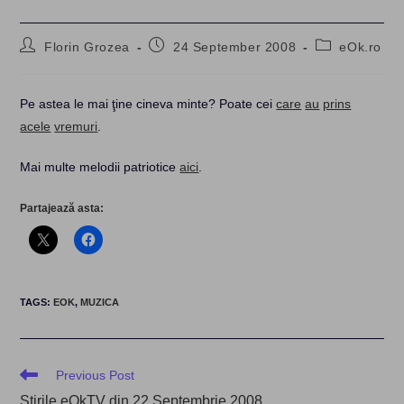
Post
Post
Post
Florin Grozea
24 September 2008
eOk.ro
author:
published:
category:
Pe astea le mai ţine cineva minte? Poate cei
care
au
prins
acele
vremuri
.
Mai multe melodii patriotice
aici
.
Partajează asta:
TAGS
:
EOK
,
MUZICA
Read
Previous Post
more
Ştirile eOkTV din 22 Septembrie 2008