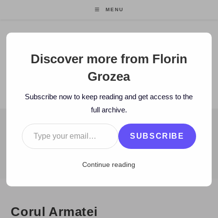
Skip
MENU
to
content
Florin Grozea
Discover more from Florin
Grozea
ENTREPRENEUR. FOUNDER/CEO MOCAPP.
Subscribe now to keep reading and get access to the
full archive.
Type your email…
BLOG
SUBSCRIBE
>
2008
>
September
>
24
>
eOk.ro
>
Corul Armatei
Continue reading
Corul Armatei