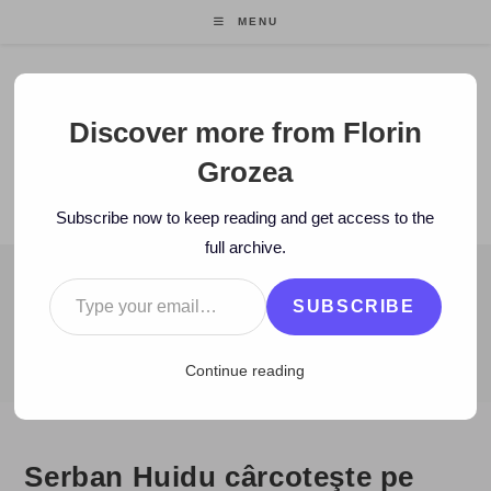
Skip
MENU
to
content
Florin Grozea
Discover more from Florin
Grozea
ENTREPRENEUR. FOUNDER/CEO MOCAPP.
Subscribe now to keep reading and get access to the
full archive.
Type your email…
BLOG
SUBSCRIBE
>
2008
>
September
>
25
>
Blog
>
Serban Huidu cârcoteşte pe bl
Continue reading
Serban Huidu cârcoteşte pe