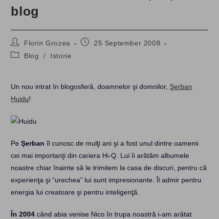
blog
Post
Post
Florin Grozea
25 September 2008
author:
published:
Post
Blog
/
Istorie
category:
Un nou intrat în blogosferă, doamnelor şi domnilor,
Şerban
Huidu
!
Pe
Şerban
îl cunosc de mulţi ani şi a fost unul dintre oamenii
cei mai importanţi din cariera Hi-Q. Lui îi arătăm albumele
noastre chiar înainte să le trimitem la casa de discuri, pentru că
experienţa şi “urechea” lui sunt impresionante. Îl admir pentru
energia lui creatoare şi pentru inteligenţă.
În 2004
când abia venise Nico în trupa noastră i-am arătat