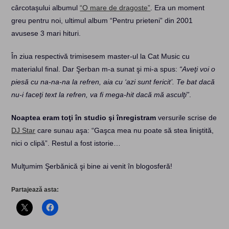
cârcotaşului albumul
“O mare de dragoste”
. Era un moment
greu pentru noi, ultimul album “Pentru prieteni” din 2001
avusese 3 mari hituri.
În ziua respectivă trimisesem master-ul la Cat Music cu
materialul final. Dar Şerban m-a sunat şi mi-a spus:
“Aveţi voi o
piesă cu na-na-na la refren, aia cu ‘azi sunt fericit’. Te bat dacă
nu-i faceţi text la refren, va fi mega-hit dacă mă asculţi”
.
Noaptea eram toţi în studio şi înregistram
versurile scrise de
DJ Star
care sunau aşa: “Gaşca mea nu poate să stea liniştită,
nici o clipă”. Restul a fost istorie…
Mulţumim Şerbănică şi bine ai venit în blogosferă!
Partajează asta: