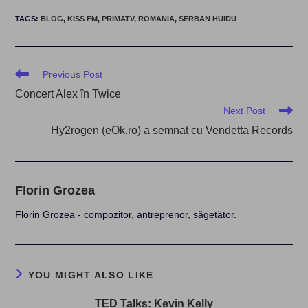
TAGS
:
BLOG
,
KISS FM
,
PRIMATV
,
ROMANIA
,
SERBAN HUIDU
Read
Previous Post
more
Concert Alex în Twice
articles
Next Post
Hy2rogen (eOk.ro) a semnat cu Vendetta Records
Florin Grozea
Florin Grozea - compozitor, antreprenor, săgetător.
YOU MIGHT ALSO LIKE
TED Talks: Kevin Kelly