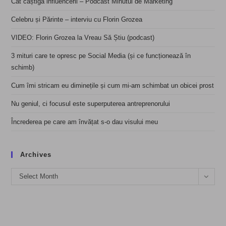
Cât câștigă influencerii – Podcast Minutul de Marketing
Celebru și Părinte – interviu cu Florin Grozea
VIDEO: Florin Grozea la Vreau Să Știu (podcast)
3 mituri care te opresc pe Social Media (și ce funcționează în
schimb)
Cum îmi stricam eu diminețile și cum mi-am schimbat un obicei prost
Nu geniul, ci focusul este superputerea antreprenorului
Încrederea pe care am învățat s-o dau visului meu
Archives
Archives
Select Month