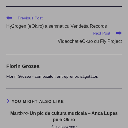
Read
Previous Post
more
Hy2rogen (eOk.ro) a semnat cu Vendetta Records
articles
Next Post
Videochat eOk.ro cu Fly Project
Florin Grozea
Florin Grozea - compozitor, antreprenor, săgetător.
YOU MIGHT ALSO LIKE
Marti>>> Un pic de cultura muzicala – Anca Lupes
pe e-Ok.ro
12 June 2007