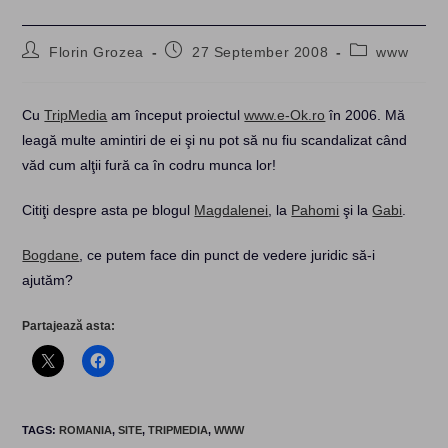
Post
Post
Post
Florin Grozea
27 September 2008
www
author:
published:
category:
Cu
TripMedia
am început proiectul
www.e-Ok.ro
în 2006. Mă
leagă multe amintiri de ei şi nu pot să nu fiu scandalizat când
văd cum alţii fură ca în codru munca lor!
Citiţi despre asta pe blogul
Magdalenei
, la
Pahomi
şi la
Gabi
.
Bogdane
, ce putem face din punct de vedere juridic să-i
ajutăm?
Partajează asta:
TAGS
:
ROMANIA
,
SITE
,
TRIPMEDIA
,
WWW