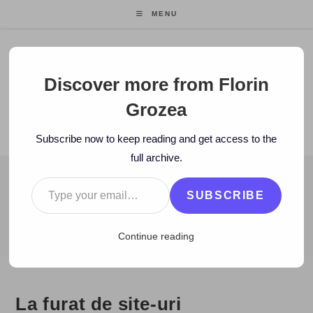
Skip
MENU
to
content
Florin Grozea
Discover more from Florin
Grozea
ENTREPRENEUR. FOUNDER/CEO MOCAPP.
Subscribe now to keep reading and get access to the
full archive.
Type your email…
BLOG
SUBSCRIBE
>
2008
>
September
>
27
>
www
>
La furat de site-uri
Continue reading
La furat de site-uri