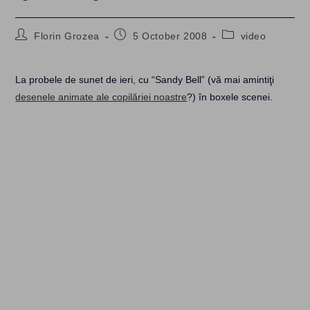
Post
Post
Post
Florin Grozea
5 October 2008
video
author:
published:
category:
La probele de sunet de ieri, cu “Sandy Bell” (vă mai amintiţi
desenele animate ale copilăriei noastre
?) în boxele scenei.