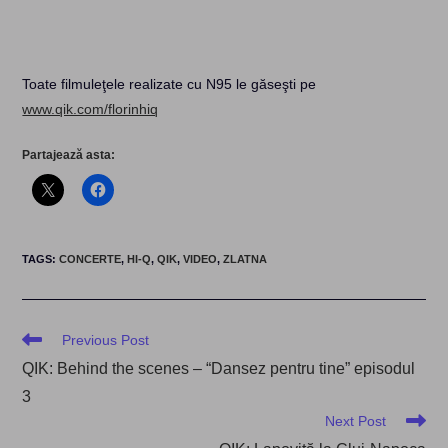
Toate filmuleţele realizate cu N95 le găseşti pe
www.qik.com/florinhiq
Partajează asta:
TAGS
:
CONCERTE
,
HI-Q
,
QIK
,
VIDEO
,
ZLATNA
Read
Previous Post
more
QIK: Behind the scenes – “Dansez pentru tine” episodul
articles
3
Next Post