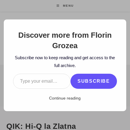
Skip
MENU
to
content
Florin Grozea
Discover more from Florin
Grozea
ENTREPRENEUR. FOUNDER/CEO MOCAPP.
Subscribe now to keep reading and get access to the
full archive.
Type your email…
BLOG
SUBSCRIBE
>
2008
>
October
>
5
>
video
>
QIK: Hi-Q la Zlatna
Continue reading
QIK: Hi-Q la Zlatna